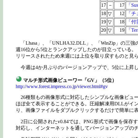
17
－
17
「Susi
18
12
「チュ
▽
19
18
「付箋
▽
20
19
「Ter
▽
「Lhasa」、「UNLHA32.DLL」、「WinZ
週16位から5位とランクアップしたのが目立っている
リリースされたため来週には上位を取り戻すものと見
今週は4か月ぶりのバージョンアップで、5位に上昇し
マルチ形式画像ビューワー「GV」（5位）
http://www.forest.impress.co.jp/viewer.html#gv
26種類もの画像形式に対応したシンプルな画像ビューワー。
ほぼ全て表示することができる。圧縮解凍用DLLがイ
り、画像ファイルをダブルクリックするだけで簡単に
2日に公開されたv0.84では、PNG形式で画像を
対応し、インターネットを通してバージョンアップの