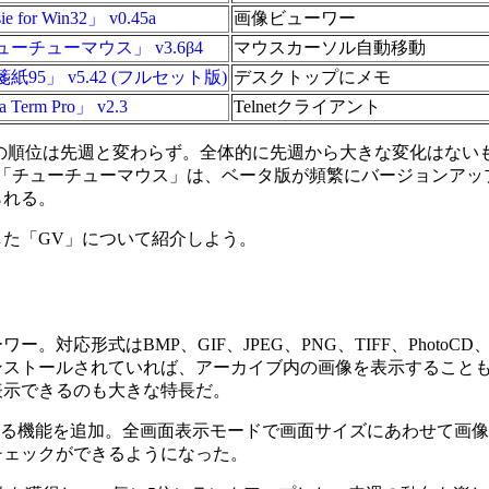
e for Win32」 v0.45a
画像ビューワー
ーチューマウス」 v3.6β4
マウスカーソル自動移動
紙95」 v5.42 (フルセット版)
デスクトップにメモ
a Term Pro」 v2.3
Telnetクライアント
ip」の三強の順位は先週と変わらず。全体的に先週から大きな変化は
。「チューチューマウス」は、ベータ版が頻繁にバージョンアッ
られる。
た「GV」について紹介しよう。
対応形式はBMP、GIF、JPEG、PNG、TIFF、Photo
ンストールされていれば、アーカイブ内の画像を表示すること
表示できるのも大きな特長だ。
保存する機能を追加。全画面表示モードで画面サイズにあわせて画
チェックができるようになった。