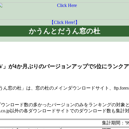
【Click Here!】
かうんとだうん窓の杜
V」が4か月ぶりのバージョンアップで5位にランク
」は、窓の杜のメインダウンロードサイト、ftp.forest.im
数の多かったバージョンのみをランキングの対象としており、ftp.f
press.co.jp以外の各ダウンロードサイトでのダウンロード数も集計
集計期間：'99/0