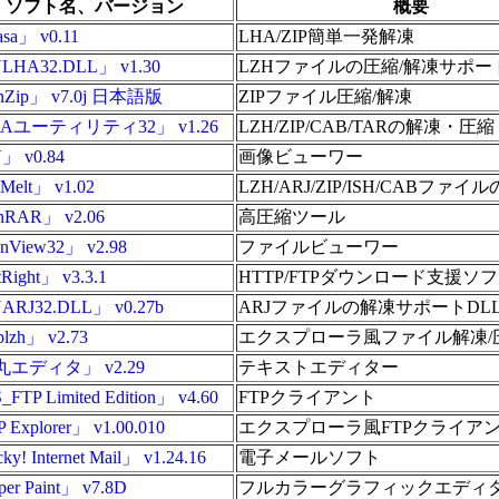
ソフト名、バージョン
概要
sa」 v0.11
LHA/ZIP簡単一発解凍
LHA32.DLL」 v1.30
LZHファイルの圧縮/解凍サポー
nZip」 v7.0j 日本語版
ZIPファイル圧縮/解凍
Aユーティリティ32」 v1.26
LZH/ZIP/CAB/TARの解凍・圧縮
」 v0.84
画像ビューワー
elt」 v1.02
LZH/ARJ/ZIP/ISH/CABファ
RAR」 v2.06
高圧縮ツール
anView32」 v2.98
ファイルビューワー
Right」 v3.3.1
HTTP/FTPダウンロード支援ソ
RJ32.DLL」 v0.27b
ARJファイルの解凍サポートDL
lzh」 v2.73
エクスプローラ風ファイル解凍/
エディタ」 v2.29
テキストエディター
FTP Limited Edition」 v4.60
FTPクライアント
 Explorer」 v1.00.010
エクスプローラ風FTPクライア
y! Internet Mail」 v1.24.16
電子メールソフト
er Paint」 v7.8D
フルカラーグラフィックエディ