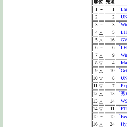
順位
先週
1
－
1
「Lha
2
－
2
「UN
3
－
3
「Wi
4
5
「LH
△
5
16
「GV
△
6
－
6
「LHM
7
9
「Win
△
8
4
「Irf
▽
9
10
「Get
△
10
8
「UNA
▽
11
7
「Exp
▽
12
13
「秀丸
△
13
14
「WS_
△
14
11
「FTP
▽
15
－
15
「Beck
16
24
「Hyp
△