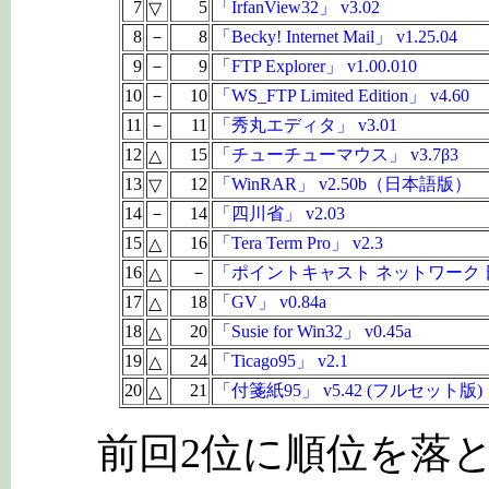
7
5
「IrfanView32」 v3.02
▽
8
－
8
「Becky! Internet Mail」 v1.25.04
9
－
9
「FTP Explorer」 v1.00.010
10
－
10
「WS_FTP Limited Edition」 v4.60
11
－
11
「秀丸エディタ」 v3.01
12
15
「チューチューマウス」 v3.7β3
△
13
12
「WinRAR」 v2.50b（日本語版）
▽
14
－
14
「四川省」 v2.03
15
16
「Tera Term Pro」 v2.3
△
16
－
「ポイントキャスト ネットワーク 日本
△
17
18
「GV」 v0.84a
△
18
20
「Susie for Win32」 v0.45a
△
19
24
「Ticago95」 v2.1
△
20
21
「付箋紙95」 v5.42 (フルセット版)
△
前回2位に順位を落とし