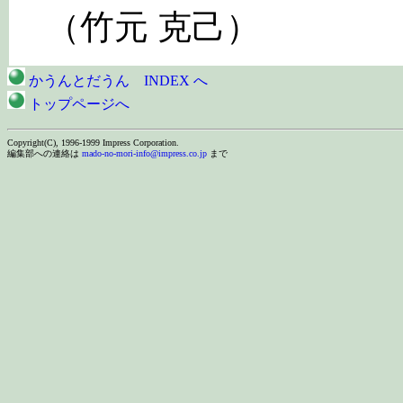
（竹元 克己）
かうんとだうん INDEX へ
トップページへ
Copyright(C), 1996-1999 Impress Corporation.
編集部への連絡は
mado-no-mori-info@impress.co.jp
まで