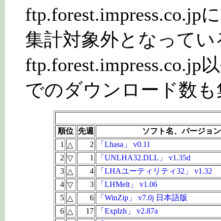
ftp.forest.impres
集計対象外となってい
ftp.forest.impres
でのダウンロード数も
順位
先週
ソフト名、バージョン
1
2
「Lhasa」 v0.11
△
2
1
「UNLHA32.DLL」 v1.35d
▽
3
4
「LHAユーティリティ32」 v1.32
△
4
3
「LHMelt」 v1.06
▽
5
6
「WinZip」 v7.0j 日本語版
△
6
17
「Explzh」 v2.87a
△