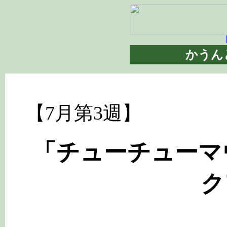
【
かうん
【7月第3週】
「チューチューマウ
ク