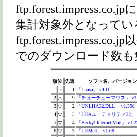
ftp.forest.impres
集計対象外となってい
ftp.forest.impres
でのダウンロード数も
順位
先週
ソフト名、バージョン
1
－
1
「Lhasa」 v0.11
2
9
「チューチューマウス」 v3.
△
3
2
「UNLHA32.DLL」 v1.35d
▽
4
3
「LHAユーティリティ32」 v
▽
5
4
「Becky! Internet Mail」 v1.2
▽
6
5
「LHMelt」 v1.06
▽