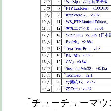
7
6
「WinZip」 v7.0j 日本語版
▽
8
7
「FTP Explorer」 v1.00.010
▽
9
8
「IrfanView32」 v3.02
▽
10
11
「WS_FTP Limited Edition」 
△
11
12
「秀丸エディタ」 v3.01
△
12
14
「WinRAR」 v2.50b（日
△
13
18
「Explzh」 v2.88a
△
14
13
「Tera Term Pro」 v2.3
▽
15
16
「四川省」 v2.03
△
16
17
「GV」 v0.84a
△
17
15
「Susie for Win32」 v0.45a
▽
18
19
「Ticago95」 v2.1
△
19
20
「付箋紙95」 v5.42
△
20
22
「窓の手」 v4.5C
△
「チューチューマウ