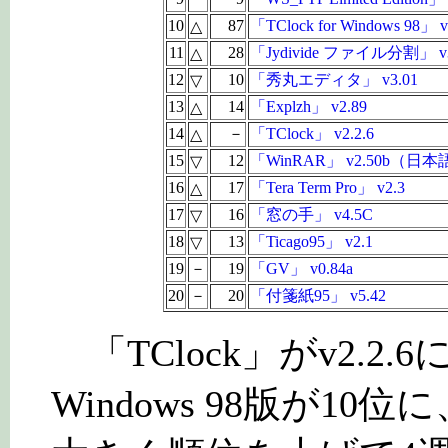
10
87
「TClock for Windows 98」 v
△
11
28
「Jydivide ファイル分割」 v3
△
12
10
「秀丸エディタ」 v3.01
▽
13
14
「Explzh」 v2.89
△
14
－
「TClock」 v2.2.6
△
15
12
「WinRAR」 v2.50b（日
▽
16
17
「Tera Term Pro」 v2.3
△
17
16
「窓の手」 v4.5C
▽
18
13
「Ticago95」 v2.1
▽
19
－
19
「GV」 v0.84a
20
－
20
「付箋紙95」 v5.42
「TClock」がv2.2
Windows 98版が10位に