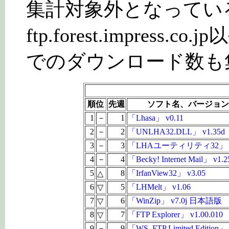
集計対象外となってい
ftp.forest.impres
でのダウンロード数も
順位
先週
ソフト名、バージョン
1
－
1
「Lhasa」 v0.11
2
－
2
「UNLHA32.DLL」 v1.35d
3
－
3
「LHAユーティリティ32」 v
4
－
4
「Becky! Internet Mail」 v1.2
5
8
「IrfanView32」 v3.05
△
6
5
「LHMelt」 v1.06
▽
7
6
「WinZip」 v7.0j 日本語版
▽
8
7
「FTP Explorer」 v1.00.010
▽
9
－
9
「WS_FTP Limited Edition」 