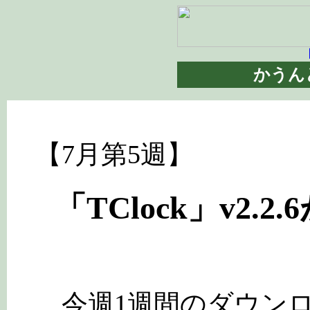
【
かうん
【7月第5週】
「TClock」v2
今週1週間のダウンロ