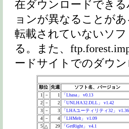
在ダウンロードできる
ョンが異なることがある。ftp.f
転載されていないソフ
る。また、ftp.forest.i
ードサイトでのダウン
順位
先週
ソフト名、バージョン
1
－
1
「Lhasa」 v0.13
2
－
2
「UNLHA32.DLL」 v1.42
3
－
3
「LHAユーティリティ32」 v1.36
4
－
4
「LHMelt」 v1.09
5
29
「GetRight」 v4.1
△