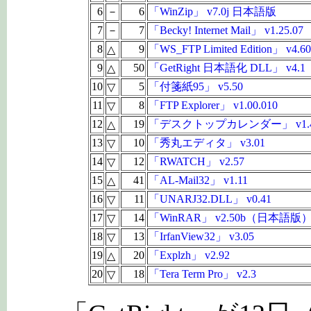
6
－
6
「WinZip」 v7.0j 日本語版
7
－
7
「Becky! Internet Mail」 v1.25.07
8
9
「WS_FTP Limited Edition」 v4.60
△
9
50
「GetRight 日本語化 DLL」 v4.1
△
10
5
「付箋紙95」 v5.50
▽
11
8
「FTP Explorer」 v1.00.010
▽
12
19
「デスクトップカレンダー」 v1.
△
13
10
「秀丸エディタ」 v3.01
▽
14
12
「RWATCH」 v2.57
▽
15
41
「AL-Mail32」 v1.11
△
16
11
「UNARJ32.DLL」 v0.41
▽
17
14
「WinRAR」 v2.50b（日本語版
▽
18
13
「IrfanView32」 v3.05
▽
19
20
「Explzh」 v2.92
△
20
18
「Tera Term Pro」 v2.3
▽