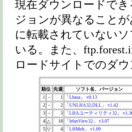
現在ダウンロードでき
ジョンが異なることがある。ftp.
に転載されていないソ
いる。また、ftp.forest.
ロードサイトでのダウ
順位
先週
ソフト名、バージョン
1
－
1
「Lhasa」 v0.13
2
－
2
「UNLHA32.DLL」 v1.42
3
－
3
「LHAユーティリティ32」 v1.3
4
18
「IrfanView32」 v3.07
△
5
4
「LHMelt」 v1.09
▽