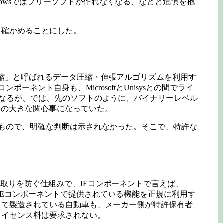
dowsではフリーソフトが作れなくなる、などと危惧を抱
、確かめることにした。
LZW）圧縮」と呼ばれるデータ圧縮・伸張アルゴリズムを利用す
ント自身も、MicrosoftとUnisysとの間でライ
となるが、では、先のソフトのように、バイナリーレベル
つの大きな関心事になっていた。
簡単なもので、明確な判断は示されなかった。そこで、特許な
取りを防ぐ仕組みで、IEコンポーネントで言えば、
ーがIEコンポーネントで提供されている機能を正規に利用す
して製造されている自動車も、メーカー側が特許保有者
ライセンス料は要求されない。