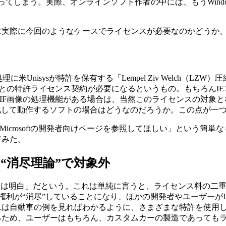
立ってしまう。実際、オンラインソフト作者の中には、もうWin
実際に今回のようなケースでライセンスが必要なのかどうか
に米Unisysが特許を保有する「Lempel Ziv Welch（
特許ライセンス契約が必要になるというもの。もちろんIEコンポーネ
IF画像の処理機能がある場合は、当然このライセンスの対象
化して動作するソフトの場合はどうなのだろうか。この点が一
Microsoftの開発者向けページを参照してほしい」という
てみた。
“消尽理論”で対象外
は明白」だという。これは単純に言うと、ライセンス料の二重
いる時点で権利が“消尽”していることになり、ほかの開発者やユーザ
れは自動車の例を見ればわかるように、さまざまな特許を使用
るため、ユーザーはもちろん、カスタムカーの製造であっても