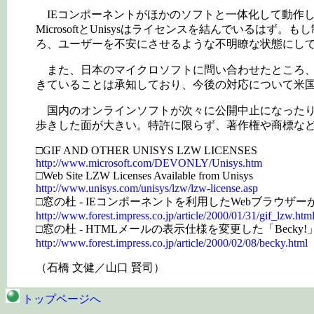
IEコンポーネントがほかのソフトと一体化して動作し
MicrosoftとUnisysはライセンスを結んでいるは
ろ、ユーザーを不安にさせるような不明瞭な状態にしている
また、日本のマイクロソフトに問い合わせたところ、米U
きていることは承知しており、今後の対応について米
国内のオンラインソフトが次々に公開中止になったり
歩きした面が大きい。特許に限らず、著作権や商標な
□GIF AND OTHER UNISYS LZW LICENSES
http://www.microsoft.com/DEVONLY/Unisys.htm
□Web Site LZW Licenses Available from Unisys
http://www.unisys.com/unisys/lzw/lzw-license.asp
□窓の杜 - IEコンポーネントを利用したWebブラウザ
http://www.forest.impress.co.jp/article/2000/01/31/gif_lzw.htm
□窓の杜 - HTMLメールの表示仕様を変更した「Becky!」
http://www.forest.impress.co.jp/article/2000/02/08/becky.html
（石橋 文健／山口 賢司）
トップページへ