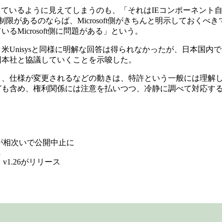
ているように見えてしまうのも、「それはIEコンポーネント
ず。もし制限があるのならば、Microsoft側がきちんと明示して
Microsoft側に問題がある」という。
nisysと同様に明解な回答は得られなかったが、日本国内で
国本社と協議していくことを示唆した。
、仕様が変更されるなどの動きは、特許という一般には理解し
ども含め、権利関係には注意を払いつつ、冷静に調べて対応す
ーが相次いで公開中止に
l
v1.26がリリース