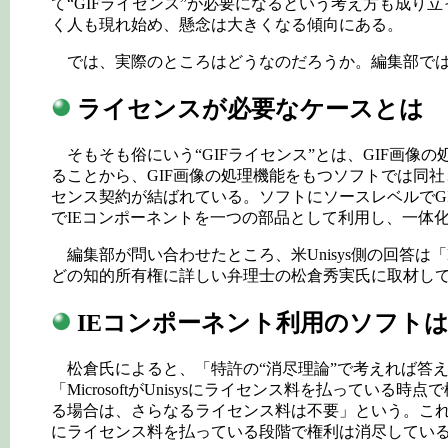
て“GIFライセンス”が必要になるという考え方も成り
く人も現れ始め、懸念は大きくなる傾向にある。
では、実際のところはどうなのだろうか。編集部では
ライセンスが必要なケースとは
そもそも俗にいう“GIFライセンス”とは、GIF画像の処理
ることから、GIF画像の処理機能をもつソフトでは同社との
センス契約が結ばれている。ソフトにソースレベルでG
でIEコンポーネントを一つの部品として利用し、一体
編集部が問い合わせたところ、米Unisys側の回答は「
どの知的所有権に詳しい弁理士の松倉秀実氏に取材し
IEコンポーネント利用のソフトは
松倉氏によると、「特許の“消尽理論”で考えれば答え
「MicrosoftがUnisysにライセンス料を払って
る場合は、さらなるライセンス料は不要」という。こ
にライセンス料を払っている段階で権利は消尽してい