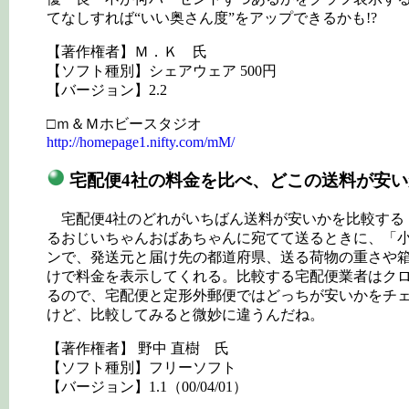
てなしすれば“いい奥さん度”をアップできるかも!?
【著作権者】Ｍ．Ｋ 氏
【ソフト種別】シェアウェア 500円
【バージョン】2.2
□ｍ＆Ｍホビースタジオ
http://homepage1.nifty.com/mM/
宅配便4社の料金を比べ、どこの送料が安
宅配便4社のどれがいちばん送料が安いかを比較する
るおじいちゃんおばあちゃんに宛てて送るときに、「
ンで、発送元と届け先の都道府県、送る荷物の重さや
けで料金を表示してくれる。比較する宅配便業者はクロ
るので、宅配便と定形外郵便ではどっちが安いかをチ
けど、比較してみると微妙に違うんだね。
【著作権者】 野中 直樹 氏
【ソフト種別】フリーソフト
【バージョン】1.1（00/04/01）