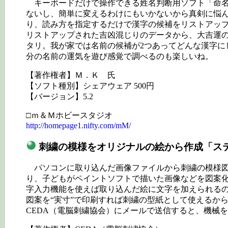
キーボードだけで操作できる姓名判断用ソフト「命名
ないし、簡単に変えるわけにもいかないから真剣に悩
り、読み方を指定するだけで漢字の候補をリストアッ
リストアップされた吉凶混じりのデータから、大吉運
タリ。我が家では名前の候補が2つあってどんな漢字に
分の名前の運気を遊び感覚で調べるのも楽しいね。
【著作権者】Ｍ．Ｋ 氏
【ソフト種別】シェアウェア 500円
【バージョン】5.2
□ｍ＆Ｍホビースタジオ
http://homepage1.nifty.com/mM/
刺繍の模様をオリジナルの絵から作成「ステ
パソコンに取り込んだ画像ファイルから刺繍の模様図案
り、子どもがペイントソフトで描いた画像などを図案
字入力機能を使えば取り込んだ絵に文字を加えられる
図案を“実寸”で印刷すれば刺繍の型紙として使えるか
CEDA（電脳刺繍協会）にメールで送信すると、機械