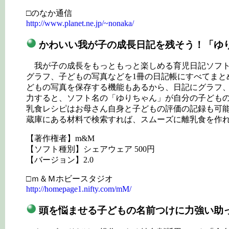
□のなか通信
http://www.planet.ne.jp/~nonaka/
かわいい我が子の成長日記を残そう！「ゆ
我が子の成長をもっともっと楽しめる育児日記ソフト
グラフ、子どもの写真などを1冊の日記帳にすべてまと
どもの写真を保存する機能もあるから、日記にグラフ、
力すると、ソフト名の「ゆりちゃん」が自分の子ども
乳食レシピはお母さん自身と子どもの評価の記録も可能
蔵庫にある材料で検索すれば、スムーズに離乳食を作
【著作権者】m&M
【ソフト種別】シェアウェア 500円
【バージョン】2.0
□ｍ＆Ｍホビースタジオ
http://homepage1.nifty.com/mM/
頭を悩ませる子どもの名前つけに力強い助