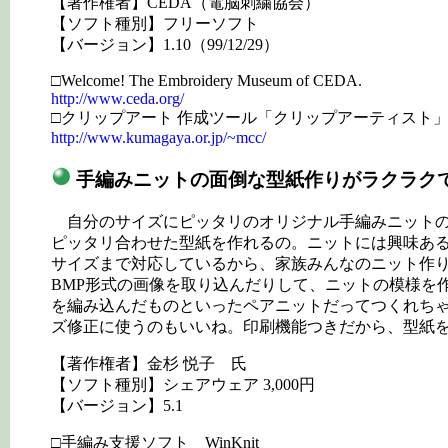
【著作権者】CEDA（電脳刺繍協会）
【ソフト種別】フリーソフト
【バージョン】1.10（99/12/29）
□Welcome! The Embroidery Museum of CEDA.
http://www.ceda.org/
□クリップアート 作成ツール「クリップアーティスト
http://www.kumagaya.or.jp/~mcc/
手編みニットの面倒な型紙作りがラクラクでき
自分のサイズにピッタリのオリジナル手編みニットの型紙
ピッタリ合わせた型紙を作れるの。ニットには興味あ
サイズまで対応しているから、家族みんなのニット作
BMP形式の画像を取り込んだりして、ニットの模様を
を編み込んだものといったペアニットだってつくれち
ズ修正に使うのもいいね。印刷機能つきだから、型紙
【著作権者】金杉 悦子 氏
【ソフト種別】シェアウェア 3,000円
【バージョン】5.1
□手編み支援ソフト WinKnit