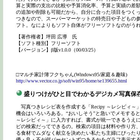
算と実際の支出の比較や予算消化率、予算と実績の差
の追加や削除も可能だから、自分に合った項目をつく
つきなので、スーパーマーケットの特売日や子どもの
フト。なによりもソフト自体がフリーソフトなのがう
【著作権者】坪田 広導 氏
【ソフト種別】フリーソフト
【バージョン】β版v1.0.0（00/03/25）
□マルチ家計簿フクちゃん(Windows95/家庭＆趣味)
http://www.vector.co.jp/soft/win95/home/se139655.html
盛りつけがひと目でわかるデジカメ写真保存機
写真つきレシピ表を作成する「Recipy ～レシピ
機会はいろいろある。“おいしそう”と急いでメモすると
～レシピィ～」に入力すれば、書式が統一できるうえ
ピの検索だってできるの。検索の項目は材料や作り方、
る食材でムダなく献立を決めたい私たち主婦にぴったり
優・良・不が何パーセントずつあるかをグラフ表示す