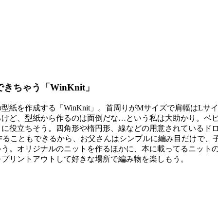
」
ちゃう「WinKnit」
を作成する「WinKnit」。首周りがMサイズで肩幅はLサ
るけど、型紙から作るのは面倒だな…という私は大助かり。ベビ
りに役立ちそう。四角形や楕円形、線などの用意されているド
作ることもできるから、お父さんはシンプルに編み目だけで、
ゃう。オリジナルのニットを作るほかに、本に載ってるニット
をプリントアウトして好きな場所で編み物を楽しもう。