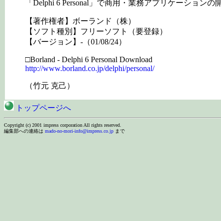
「Delphi 6 Personal」で商用・業務アプリケーシ
【著作権者】ボーランド（株）
【ソフト種別】フリーソフト（要登録）
【バージョン】-（01/08/24）
□Borland - Delphi 6 Personal Download
http://www.borland.co.jp/delphi/personal/
（竹元 克己）
トップページへ
Copyright (c) 2001 impress corporation All rights reserved.
編集部への連絡は
mado-no-mori-info@impress.co.jp
まで