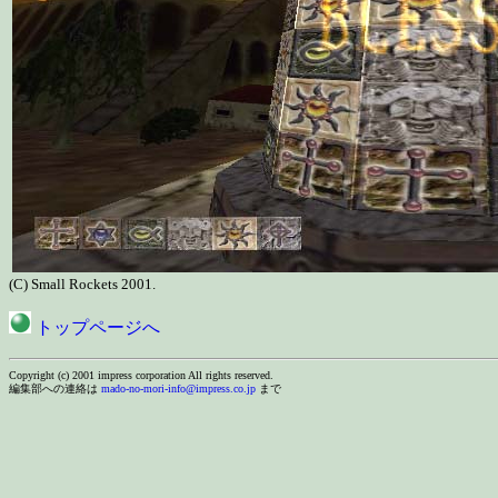
(C) Small Rockets 2001.
トップページへ
Copyright (c) 2001 impress corporation All rights reserved.
編集部への連絡は
mado-no-mori-info@impress.co.jp
まで