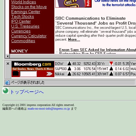
トップページへ
Copyright (c) 2001 impress corporation All rights reserved.
編集部への連絡は
mado-no-mori-info@impress.co.jp
まで