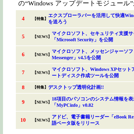
の“Windows アップデートモジュール
エクスプローラバーを活用して快適Wind
4
【特集】
を送ろう
マイクロソフト、セキュリティ支援サ
5
【NEWS】
「Microsoft Security」を公開
マイクロソフト、メッセンジャーソフ
6
【NEWS】
Messenger」v4.5を公開
マイクロソフト、Windows XPセッ
7
【NEWS】
ートディスク作成ツールを公開
8
デスクトップ透明化計画!!
【特集】
18項目のパソコンのシステム情報を表
9
【NEWS】
「MyPCinfo」v0.82
アドビ、電子書籍リーダー「eBook Re
10
【NEWS】
語ベータ版をリリース