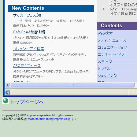
トップページへ
Copyright (c) 2002 impress corporation All rights reserved.
編集部への連絡は
mado-no-mori-info@impress.co.jp
まで