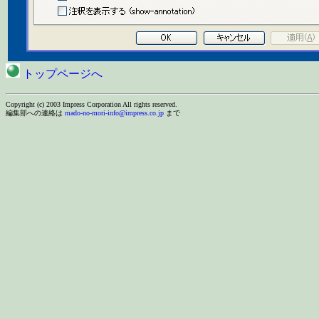
トップページへ
Copyright (c) 2003 Impress Corporation All rights reserved.
編集部への連絡は
mado-no-mori-info@impress.co.jp
まで