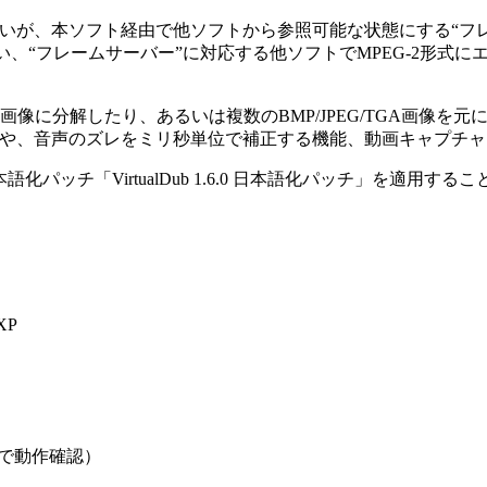
が、本ソフト経由で他ソフトから参照可能な状態にする“フレ
い、“フレームサーバー”に対応する他ソフトでMPEG-2形式
GA画像に分解したり、あるいは複数のBMP/JPEG/TGA画像
や、音声のズレをミリ秒単位で補正する機能、動画キャプチャ
日本語化パッチ「VirtualDub 1.6.0 日本語化パッチ」を適
XP
XPで動作確認）