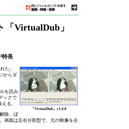
rtualDub」
が特長
された。
ージからダ
イルを読み
デックで
扱える。
「VirtualDub」v1.6.0
解除、ぼ
。画面は左右分割型で、元の映像を左