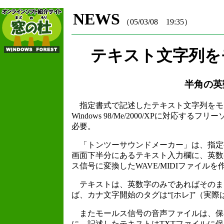
NEWS
（05/03/08 19:35）
テキスト文字列を
半角の英
指定書式で記述したテキスト文字列をモール
Windows 98/Me/2000/XPに対
必要。
「トンツーサウンドメーカー」は、指定
画面下半分にあるテキスト入力欄に、英数
ス信号に変換したWAVE/MIDIファイル
テキストは、英数字のみであればそのま
ば、カナ文字開始のタグは“[ホレ]”（実
またモールス信号の音声ファイルは、保
に、記述したテキストはTXTファイルに