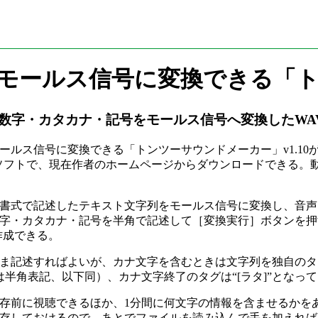
モールス信号に変換できる「
数字・カタカナ・記号をモールス信号へ変換したWAVE
ス信号に変換できる「トンツーサウンドメーカー」v1.10が
応するフリーソフトで、現在作者のホームページからダウンロードできる。
書式で記述したテキスト文字列をモールス信号に変換し、音声
字・カタカナ・記号を半角で記述して［変換実行］ボタンを押
を作成できる。
ま記述すればよいが、カナ文字を含むときは文字列を独自のタ
際は半角表記、以下同）、カナ文字終了のタグは“[ラタ]”となっ
存前に視聴できるほか、1分間に何文字の情報を含ませるかを
保存しておけるので、あとでファイルを読み込んで手を加えれ