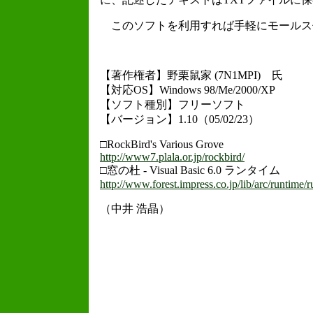
このソフトを利用すれば手軽にモールス
【著作権者】野栗鼠家 (7N1MPI) 氏
【対応OS】Windows 98/Me/2000/XP
【ソフト種別】フリーソフト
【バージョン】1.10（05/02/23）
□RockBird's Various Grove
http://www7.plala.or.jp/rockbird/
□窓の杜 - Visual Basic 6.0 ランタイム
http://www.forest.impress.co.jp/lib/arc/runtime
（中井 浩晶）