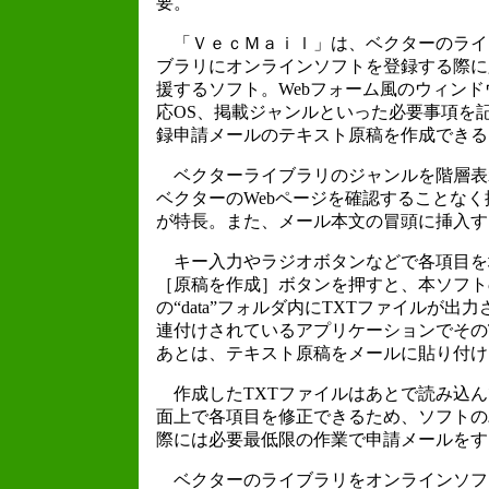
要。
「ＶｅｃＭａｉｌ」は、ベクターのライ
ブラリにオンラインソフトを登録する際に
援するソフト。Webフォーム風のウィン
応OS、掲載ジャンルといった必要事項を
録申請メールのテキスト原稿を作成できる
ベクターライブラリのジャンルを階層表
ベクターのWebページを確認することな
が特長。また、メール本文の冒頭に挿入す
キー入力やラジオボタンなどで各項目を
［原稿を作成］ボタンを押すと、本ソフト
の“data”フォルダ内にTXTファイルが出力
連付けされているアプリケーションでその
あとは、テキスト原稿をメールに貼り付け
作成したTXTファイルはあとで読み込ん
面上で各項目を修正できるため、ソフトの
際には必要最低限の作業で申請メールをす
ベクターのライブラリをオンラインソフ