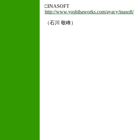
□INASOFT
http://www.yoshibaworks.com/ayacy/inasoft/
（石川 敬峰）