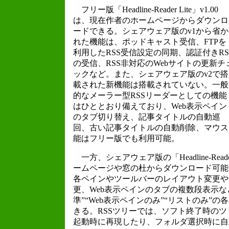
フリー版「Headline-Reader Lite」v1.00
は、現在作者のホームページからダウンロ
ードできる。シェアウェア版のv1から省か
れた機能は、ポッドキャスト受信、FTPを
利用したRSS受信設定の同期、認証付きRS
の受信、RSS非対応のWebサイトの更新チ
ックなど。また、シェアウェア版のv2で搭
載された新機能は搭載されていない。一般
的なメーラー型RSSリーダーとしての機能
はひととおり備えており、Web表示ペイン
のタブ切り替え、記事タイトルの自動巡
回、古い記事タイトルの自動削除、マウス
能はフリー版でも利用可能。
一方、シェアウェア版の「Headline-Read
ームページや窓の杜からダウンロード可能
各ペインやツールバーのレイアウト変更や
更、Web表示ペインのタブの複数段表示な
準”“Web表示ペインのみ”“リストのみ”
きる。RSSツリーでは、ソフト終了時の
起動時に再現したり、フォルダ選択時に自