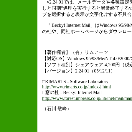
v2.24.01では、メールデータや各種
しと同期”処理を実行すると異常終了するv
ブを選択すると表示が文字化けする不具合
「Becky! Internet Mail」はWindow
の杜や、同社ホームページからダウンロー
【著作権者】（有）リムアーツ
【対応OS】Windows 95/98/Me/NT 4.0/2000/
【ソフト種別】シェアウェア 4,200円（税
【バージョン】2.24.01（05/12/11）
□RIMARTS - Software Laboratory
http://www.rimarts.co.jp/index-j.html
□窓の杜 - Becky! Internet Mail
http://www.forest.impress.co.jp/lib/inet/mail/mai
（石川 敬峰）