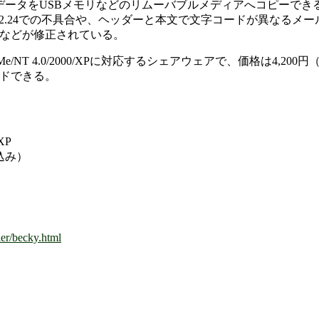
設定データをUSBメモリなどのリムーバブルメディアへコピーでき
2.24での不具合や、ヘッダーと本文で文字コードが異なるメ
などが修正されている。
s 95/98/Me/NT 4.0/2000/XPに対応するシェアウェアで、価格は4,
ドできる。
XP
込み）
ler/becky.html