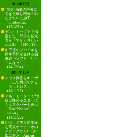
2014年12月
“自炊”画像の中央に
できた綴じ部分の影
をきれいに加工
「ShadowCut」
（14/12/18）
デスクトップ上で指
定した一部分を拡大
表示「でかく見たい
ねんⅡ」 （14/12/11）
加工後のファイルを
探す手間が省ける画
像縮小ソフト「ぴっ
こんなっ!」
（14/12/04）
2014年11月
マウス操作をキーボ
ード上で再現できる
「ラットレス」
（14/11/27）
マルチモニターで2台
目以降のモニターに
もタスクバーを表示
「Dual Monitor
Taskbar」
（14/11/20）
CPU・メモリ使用率
を高級オーディオの
アナログVUメーター
風に表示「Analog