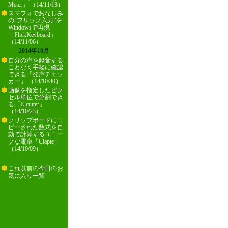
Meter」 （14/11/13）
スマフォでおなじみ
の“フリック入力”を
Windowsで再現
「FlickKeyboard」
（14/11/06）
2014年10月
自分の声を録音する
ことなく手軽に確認
できる「発声チェッ
カー」 （14/10/30）
画像を指定したピク
セル単位で分割でき
る「E-cutter」
（14/10/23）
クリップボードにコ
ピーされた数式を自
動で計算するユニー
クな電卓「Clapte」
（14/10/09）
これ以前の今日のお
気に入り一覧