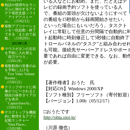
（15/02/19）
いる人などにお勧め。また、たとえばテ
熟語や慣用句をラン
レビの録画予約ソフトを使っている人
ダムに抽出するアイ
で、番組の冒頭が欠けないようにすべて
デア発想支援ソフト
「アイデアストー
の番組を15秒前から録画開始させたい、
ム」 （15/02/12）
といった場合にもいいだろう。タスクト
複数アプリケーショ
ンを一括起動・終了
レイに常駐して任意の分間隔で自動的に
できる「まとめて起
ト起動時に時刻修正して5秒後に自動終
動」 （15/02/05）
トロールパネルの“タスク”と組み合わせ
2015年1月
マウスボタンの左右
も可能。接続先サーバーアドレスやポー
を手軽に入れ替え
要であれば自由に変更できる。なお、動作には
「両刀マウス」
（15/01/29）
が必要。
複数動画の音量のみ
を手軽に上げる
「Free Video Volume
Booster」
【著作権者】おうた 氏
（15/01/22）
クリップボードに画
【対応OS】Windows 2000/XP
像がコピーされると
【ソフト種別】フリーソフト（寄付歓迎
独自の保存ダイアロ
グを表示
【バージョン】1.00b（05/12/17）
「CaptureSaveAs」
（15/01/15）
□おうたです
デスクトップを機能
的に整理するアプリ
http://ohta.oioi.jp/
起動ランチャー
「Nimi Places」
（川原 徹也）
（15/01/08）