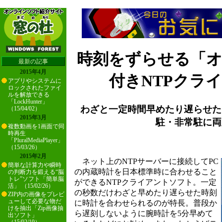
時刻をずらせる「
最新の記事
2015年4月
付きNTPクラ
アプリやシステムに
ロックされたファイ
ルを解放できる
「LockHunter」
わざと一定時間早めたり遅らせた
（15/04/02）
2015年3月
駐・非常駐に両
複数動画を1画面で同
時再生
「PluralMediaPlayer」
（15/03/26）
2015年2月
ネット上のNTPサーバーに接続してPC
簡単な計算力や瞬時
の内蔵時計を日本標準時に合わせること
の判断力を鍛える“脳
トレ”ソフト「簡単脳
ができるNTPクライアントソフト。一定
活」 （15/02/26）
の秒数だけわざと早めたり遅らせた時刻
ZIP内の画像をプレビ
ューして必要な物だ
に時計を合わせられるのが特長。普段か
けを抽出「Zip画像抽
ら遅刻しないように腕時計を5分早めて
出ソフト」