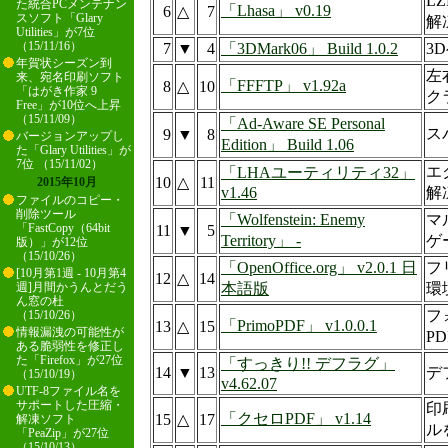
L
た統合PCメンテナン
「Lhasa」 v0.19
6
△
7
スソフト「Glary
解
Utilities」が7位
（15/11/16）
7
▼
4
「3DMark06」 Build 1.0.2
3
年賀状シーズン到
左
来、宛名印刷ソフト
「FFFTP」 v1.92a
8
△
10
「はがき作家 9
ク
Free」が10位へ上昇
（15/11/09）
「Ad-Aware SE Personal
ス
9
▼
8
バージョンアップし
Edition」 Build 1.06
た「Glary Utilities」が
7位 （15/11/02）
エ
「LHAユーティリティ32」
10
△
11
2015年10月
v1.46
解
ファイルのコピー・
削除ツール
「Wolfenstein: Enemy
マ
「FastCopy（64bit
11
▼
5
Territory」 -
ゲ
版）」が12位
（15/10/26）
「OpenOffice.org」 v2.0.1 日
フ
[10月第1週 - 10月第4
12
△
14
本語版
環
週]月間かうんとだう
ん窓の杜
フ
（15/10/26）
「PrimoPDF」 v1.0.0.1
13
△
15
情報漏洩の可能性が
P
ある脆弱性を修正し
た「Firefox」が27位
「すっきり!! デフラグ」
14
▼
13
デ
（15/10/19）
v4.62.07
UTF-8ファイル名を
サポートした圧縮・
印
「クセロPDF」 v1.14
15
△
17
解凍ソフト
ル
「PeaZip」が27位
（15/10/13）