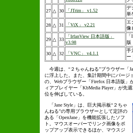
デ
「JTrim」 v1.52
27
△
30
単
エ
「ViX」 v2.21
28
△
31
像
「I
「IrfanView 日本語版」
29
△
33
v3.98
版
手
「VNC」 v4.1.1
30
△
32
ー
今週は、“２ちゃんねる”ブラウザー「Jane
に浮上した。また、集計期間中にバージ
の、Webブラウザー「Firefox 日本語版
ィアプレイヤー「KbMedia Player」が
位を伸ばしている。
「Jane Style」は、巨大掲示板“２ちゃ
んねる”の専用ブラウザーとして定評の
ある「OpenJane」を機能拡張したソフ
ト。マウスオーバーでリンク画像をポ
ップアップ表示できるほか、マウスジ