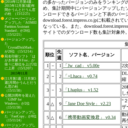
の多かったバージョンのみをランキング
[2014年12月第4週 -
2015年12月第3週]年
め、集計期間中にバージョンアップした
間かうんとだうん窓
ンロードできるバージョンと下表のバー
の杜 （15/12/25）
メジャーバージョン
download.forest.impress.co.jp
アップした「AOMEI
なっている。また、download.forest.impr
Partition Assistant
Standard」が26位
サイトでのダウンロード数も集計対象外
（15/12/21）
バージョンアップし
た
集
「CrystalDiskMark」
先
が28位 （15/12/14）
順位
ソフト名、バージョン
宛名印刷ソフト「は
週
がき作家 9 Free」が
徐々に順位を上げ2位
1
－
1
「Jw_cad」 v5.00e
2
に上昇 （15/12/07）
D
2015年11月
－
「+Lhaca」 v0.74
2
2
[11月第1週 - 11月第5
縮
週]月間かうんとだう
2
ん窓の杜
－
「Lhaplus」 v1.52
3
3
（15/11/30）
し
公開20周年を迎えた
「GIMP for
“
「Jane Doe Style」 v2.23
4
△
9
Windows」が2位
ザ
（15/11/30）
バージョンアップし
動
た「FastCopy」が8位
「携帯動画変換君」 v0.34
5
△
6
再
（15/11/24）
バージョンアップし