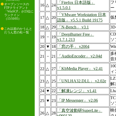
フ
「Firefox 日本語版」
オープンソースの
16
△
24
v1.5.0.1
ー
FTPクライアント
「WinSCP」が23位に
「VMware Workstation 日本
ランクイン
仮
17
△
20
（15/10/05）
語版」 v5.5.1 Build 19175
18
29
「N-Bench」 v3.1
3
△
これ以前のかうんと
だうん窓の杜一覧
C
「DeepBurner Free」
－
19
19
v1.7.1.213
ソ
20
▼
18
「窓の手」 v2004
W
多
－
「AudioEncoder」 v2.04d
21
21
音
1
「KbMedia Player」 v2.41
22
△
27
ィ
L
「UNLHA32.DLL」 v2.02e
23
△
25
解
24
▼
22
「解凍レンジ」 v1.41
L
T
「IP Messenger」 v2.06
25
▼
23
ソ
映
「真空波動研SuperLite」
26
△
28
v060120
ク