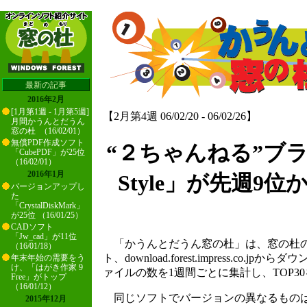
最新の記事
2016年2月
[1月第1週 - 1月第5週]
【2月第4週 06/02/20 - 06/02/26】
月間かうんとだうん
窓の杜 （16/02/01）
無償PDF作成ソフト
“２ちゃんねる”ブラ
「CubePDF」が25位
（16/02/01）
2016年1月
Style」が先週9
バージョンアップし
た
「CrystalDiskMark」
が25位 （16/01/25）
CADソフト
「Jw_cad」が11位
「かうんとだうん窓の杜」は、窓の杜の
（16/01/18）
ト、download.forest.impress.co.
年末年始の需要をう
け、「はがき作家 9
ァイルの数を1週間ごとに集計し、TOP3
Free」がトップ
（16/01/12）
同じソフトでバージョンの異なるものは
2015年12月