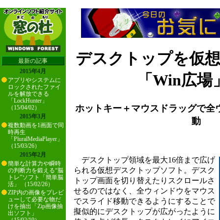
デスクトップを仮
最新の記事
2015年4月
「Win広場」
アプリやシステムに
ロックされたファイ
ルを解放できる
「LockHunter」
ホットキー＋マウスドラッグで全
（15/04/02）
2015年3月
動
複数動画を1画面で同
時再生
「PluralMediaPlayer」
（15/03/26）
2015年2月
デスクトップ領域を最大16倍まで広げ
簡単な計算力や瞬時
られる仮想デスクトップソフト。デスク
の判断力を鍛える“脳
トレ”ソフト「簡単脳
トップ画面を切り替えたりスクロールさ
活」 （15/02/26）
せるのではなく、全ウィンドウをマウス
ZIP内の画像をプレビ
ューして必要な物だ
でスライド移動できるようにすることで
けを抽出「Zip画像抽
擬似的にデスクトップが広がったように
出ソフト」