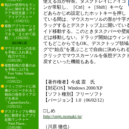
（15/02/19）
使える点が特長。タスクトレイにアイコ
熟語や慣用句をラン
ンが常駐し、［Ctrl］＋［Shift］キーな
ダムに抽出するアイ
どあらかじめ設定したホットキーを押し
デア発想支援ソフト
「アイデアストー
ている間は、マウスカーソルの形が十字
ム」 （15/02/12）
ラッグするとデスクトップ上に開いてい
複数アプリケーショ
ンを一括起動・終了
イド移動する。このときタスクバーや壁
できる「まとめて起
どは移動しない。ドラッグ開始はウィン
動」 （15/02/05）
てもどこからでもOK。デスクトップ領
2015年1月
マウスボタンの左右
グで“始点”を選ぶことで自由に決められ
を手軽に入れ替え
クリックでマウスカーソルを仮想デスク
「両刀マウス」
（15/01/29）
戻すといった機能もある。
複数動画の音量のみ
を手軽に上げる
「Free Video Volume
Booster」
【著作権者】今成 震 氏
（15/01/22）
クリップボードに画
【対応OS】Windows 2000/XP
像がコピーされると
【ソフト種別】フリーソフト
独自の保存ダイアロ
グを表示
【バージョン】1.0（06/02/12）
「CaptureSaveAs」
（15/01/15）
□しめ
デスクトップを機能
的に整理するアプリ
http://onjn.nomaki.jp/
起動ランチャー
「Nimi Places」
（川原 徹也）
（15/01/08）