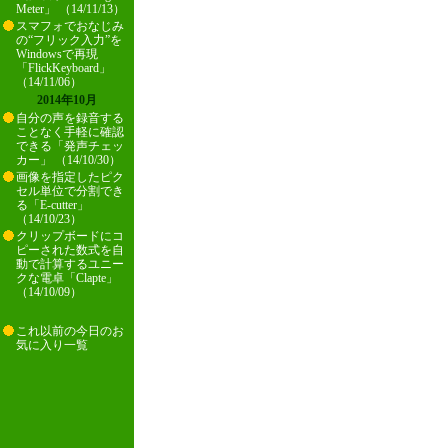
Meter」 （14/11/13）
スマフォでおなじみ
の“フリック入力”を
Windowsで再現
「FlickKeyboard」
（14/11/06）
2014年10月
自分の声を録音する
ことなく手軽に確認
できる「発声チェッ
カー」 （14/10/30）
画像を指定したピク
セル単位で分割でき
る「E-cutter」
（14/10/23）
クリップボードにコ
ピーされた数式を自
動で計算するユニー
クな電卓「Clapte」
（14/10/09）
これ以前の今日のお
気に入り一覧