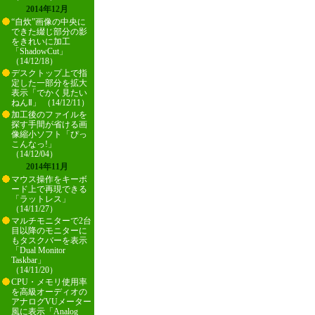
2014年12月
“自炊”画像の中央に
できた綴じ部分の影
をきれいに加工
「ShadowCut」
（14/12/18）
デスクトップ上で指
定した一部分を拡大
表示「でかく見たい
ねんⅡ」 （14/12/11）
加工後のファイルを
探す手間が省ける画
像縮小ソフト「ぴっ
こんなっ!」
（14/12/04）
2014年11月
マウス操作をキーボ
ード上で再現できる
「ラットレス」
（14/11/27）
マルチモニターで2台
目以降のモニターに
もタスクバーを表示
「Dual Monitor
Taskbar」
（14/11/20）
CPU・メモリ使用率
を高級オーディオの
アナログVUメーター
風に表示「Analog