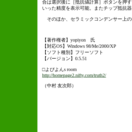
合は選択後に［抵抗値計算］ボタンを押すと
いった精度を表示可能。またチップ抵抗器
そのほか、セラミックコンデンサー上の
【著作権者】yopiyon 氏
【対応OS】Windows 98/Me/2000/XP
【ソフト種別】フリーソフト
【バージョン】0.5.51
□よぴよんs room
http://homepage2.nifty.com/truth2/
（中村 友次郎）