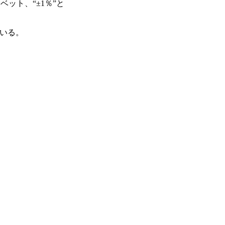
ット、“±1％”と
いる。