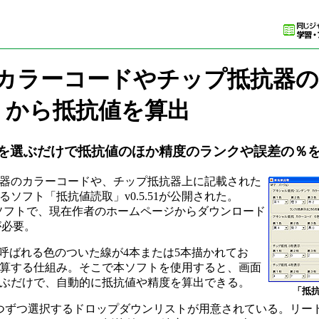
カラーコードやチップ抵抗器の
から抵抗値を算出
を選ぶだけで抵抗値のほか精度のランクや誤差の％
器のカラーコードや、チップ抵抗器上に記載された
ソフト「抵抗値読取」v0.5.51が公開された。
応するフリーソフトで、現在作者のホームページからダウンロード
が必要。
呼ばれる色のついた線が4本または5本描かれてお
算する仕組み。そこで本ソフトを使用すると、画面
ぶだけで、自動的に抵抗値や精度を算出できる。
「抵抗
つずつ選択するドロップダウンリストが用意されている。リー