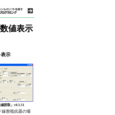
数値表示
を表示
値読取」v0.5.51
ド線形抵抗器の場