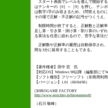
スタート画面でレベルを選んで開始すると
はテンキーの［0］～［9］を押し、テン
は数字1字のみ収まるため、1問答えるの
その場で正解・不正解の記号がつくうえ、
制限時間が終了すると、正解数と正解率
足し算・引き算・掛け算・割り算のいずれ
る算法を任意に絞れるので、苦手な算法だ
正解数や正解率の履歴は自動保存され、過
間を3分に延長することもできる。
【著作権者】田中 宏 氏
【対応OS】Windows 98以降（編集部にてW
【ソフト種別】フリーソフト（非商用利用
【バージョン】1.01（06/04/06）
□HIROGAME FACTORY
http://www.geocities.jp/hirogamesoft/
（石川 敬峰）