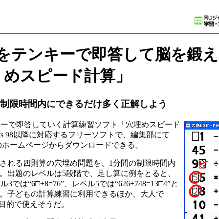
をテンキーで即答して脳を鍛え
めスピード計算」
の制限時間内にできるだけ多く正解しよう
ーで即答していく計算練習ソフト「穴埋めスピード
dows 98以降に対応するフリーソフトで、編集部にて
作者のホームページからダウンロードできる。
される四則算の穴埋め問題を、1分間の制限時間内
。出題のレベルは5段階で、足し算に例をとると、
は“6□+8=76”、レベル5では“626+748=13□4”と
。子どもの計算練習に利用できるほか、大人で
す目的で使えそうだ。