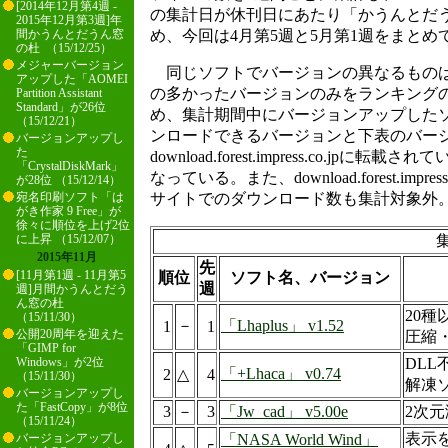
[2014年12月第4週 -
の集計日が休刊日にあたり「かうんとだ
2015年12月第3週]年
め、今回は4月第5週と5月第1週をまとめ
間かうんとだうん窓
の杜 （15/12/25）
メジャーバージョン
同じソフトでバージョンの異なるものは
アップした「AOMEI
の多かったバージョンのみをランキング
Partition Assistant
Standard」が26位
め、集計期間中にバージョンアップした
（15/12/21）
ンロードできるバージョンと下表のバー
バージョンアップし
た
download.forest.impress.co.jp
「CrystalDiskMark」
なっている。また、download.forest.impr
が28位 （15/12/14）
サイトでのダウンロード数も集計対象外
宛名印刷ソフト「は
がき作家 9 Free」が
徐々に順位を上げ2位
集
に上昇 （15/12/07）
2015年11月
先
[11月第1週 - 11月第5
順位
ソフト名、バージョン
週
週]月間かうんとだう
ん窓の杜
20
（15/11/30）
－
「Lhaplus」 v1.52
1
1
公開20周年を迎えた
圧縮
「GIMP for
DLL
Windows」が2位
「+Lhaca」 v0.74
2
△
4
（15/11/30）
解凍
バージョンアップし
た「FastCopy」が8位
3
－
3
「Jw_cad」 v5.00e
2次元
（15/11/24）
表示
「NASA World Wind」
バージョンアップし