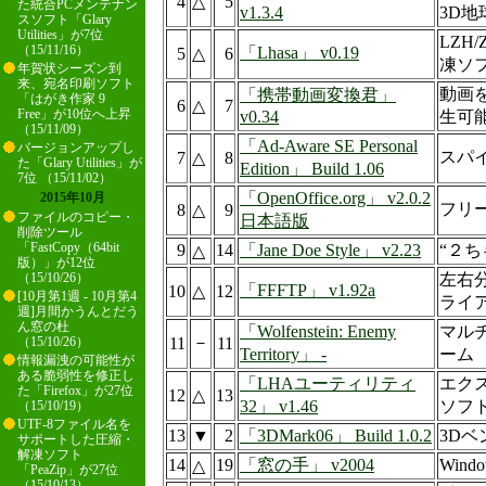
4
△
5
た統合PCメンテナン
v1.3.4
3D地
スソフト「Glary
Utilities」が7位
LZH
（15/11/16）
「Lhasa」 v0.19
5
△
6
凍ソ
年賀状シーズン到
来、宛名印刷ソフト
動画
「携帯動画変換君」
「はがき作家 9
6
△
7
Free」が10位へ上昇
v0.34
生可
（15/11/09）
「Ad-Aware SE Personal
バージョンアップし
スパ
7
△
8
た「Glary Utilities」が
Edition」 Build 1.06
7位 （15/11/02）
「OpenOffice.org」 v2.0.2
2015年10月
フリ
8
△
9
ファイルのコピー・
日本語版
削除ツール
「FastCopy（64bit
9
14
「Jane Doe Style」 v2.23
“２
△
版）」が12位
左右
（15/10/26）
「FFFTP」 v1.92a
10
△
12
[10月第1週 - 10月第4
ライ
週]月間かうんとだう
ん窓の杜
「Wolfenstein: Enemy
マル
－
11
11
（15/10/26）
Territory」 -
ーム
情報漏洩の可能性が
ある脆弱性を修正し
「LHAユーティリティ
エク
た「Firefox」が27位
12
△
13
32」 v1.46
ソフ
（15/10/19）
UTF-8ファイル名を
13
▼
2
「3DMark06」 Build 1.0.2
3D
サポートした圧縮・
解凍ソフト
14
19
「窓の手」 v2004
Win
△
「PeaZip」が27位
（15/10/13）