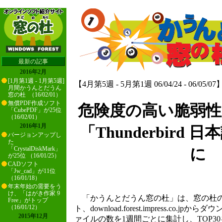
最新の記事
2016年2月
[1月第1週 - 1月第5週]
【4月第5週 - 5月第1週 06/04/24 - 06/05/07
月間かうんとだうん
窓の杜 （16/02/01）
無償PDF作成ソフト
危険度の高い脆弱
「CubePDF」が25位
（16/02/01）
2016年1月
「Thunderbird 
バージョンアップし
た
「CrystalDiskMark」
に
が25位 （16/01/25）
CADソフト
「Jw_cad」が11位
（16/01/18）
年末年始の需要をう
け、「はがき作家 9
「かうんとだうん窓の杜」は、窓の杜の
Free」がトップ
（16/01/12）
ト、download.forest.impress.co.
2015年12月
ァイルの数を1週間ごとに集計し、TOP3