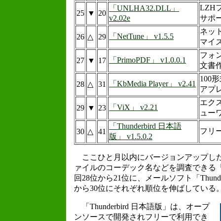
LZ
「UNLHA32.DLL」
25
▼
20
v2.02e
サポー
ネッ
「NetTune」 v1.5.5
26
△
29
マイ
フォ
「PrimoPDF」 v1.0.0.1
27
▼
17
文書
100
「KbMedia Player」 v2.41
28
△
31
アプ
エク
「ViX」 v2.21
29
▼
23
ュー
「Thunderbird 日本語
フリ
30
△
41
版」 v1.5.0.2
ここひと月以内にバージョンアップした
ァイルのコーデック名などを調査できる「真空
回28位から21位に、メールソフト「Thunde
から30位にそれぞれ順位を伸ばしている
「Thunderbird 日本語版」は、オープ
ンソースで開発されフリーで利用でき