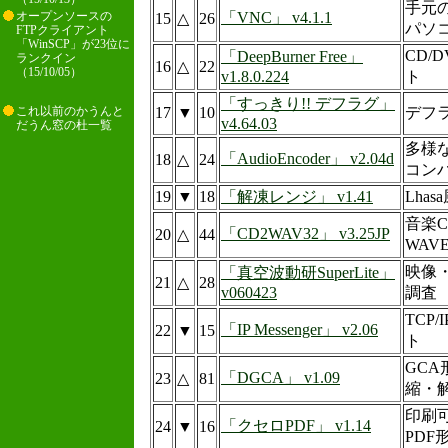
手元
「VNC」 v4.1.1
オープンソースの
15
△
26
パソ
FTPクライアント
「WinSCP」が23位に
CD/
「DeepBurner Free」
ランクイン
16
△
22
（15/10/05）
v1.8.0.224
ト
「すっきり!! デフラグ」
17
▼
10
デフ
これ以前のかうんと
v4.64.03
だうん窓の杜一覧
多様
「AudioEncoder」 v2.04d
18
△
24
コン
19
▼
18
「解凍レンジ」 v1.41
Lha
音楽
「CD2WAV32」 v3.25JP
20
△
44
WAV
映像
「真空波動研SuperLite」
21
△
28
v060423
調査
TCP
「IP Messenger」 v2.06
22
▼
15
ト
GC
「DGCA」 v1.09
23
△
81
縮・
印刷
「クセロPDF」 v1.14
24
▼
16
PDF