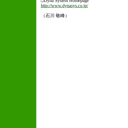
□Dyna System Homepage
http://www.dynasys.co.jp/
（石川 敬峰）