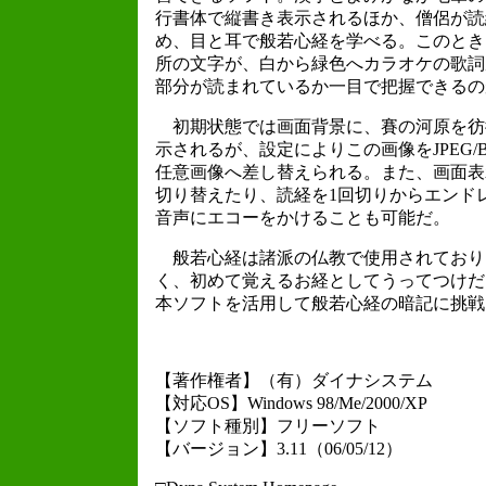
行書体で縦書き表示されるほか、僧侶が読
め、目と耳で般若心経を学べる。このとき
所の文字が、白から緑色へカラオケの歌詞
部分が読まれているか一目で把握できるの
初期状態では画面背景に、賽の河原を彷
示されるが、設定によりこの画像をJPEG/BM
任意画像へ差し替えられる。また、画面表
切り替えたり、読経を1回切りからエンド
音声にエコーをかけることも可能だ。
般若心経は諸派の仏教で使用されており、
く、初めて覚えるお経としてうってつけだ
本ソフトを活用して般若心経の暗記に挑戦
【著作権者】（有）ダイナシステム
【対応OS】Windows 98/Me/2000/XP
【ソフト種別】フリーソフト
【バージョン】3.11（06/05/12）