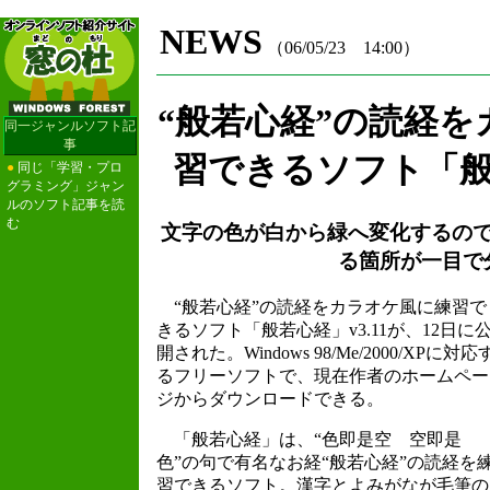
NEWS
（06/05/23 14:00）
“般若心経”の読経
同一ジャンルソフト記
事
習できるソフト「般若
●
同じ「学習・プロ
グラミング」ジャン
ルのソフト記事を読
む
文字の色が白から緑へ変化するの
る箇所が一目で
“般若心経”の読経をカラオケ風に練習で
きるソフト「般若心経」v3.11が、12日に
開された。Windows 98/Me/2000/XPに対応
るフリーソフトで、現在作者のホームペー
ジからダウンロードできる。
「般若心経」は、“色即是空 空即是
色”の句で有名なお経“般若心経”の読経を
習できるソフト。漢字とよみがなが毛筆の