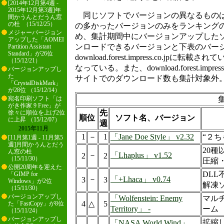
[2014年12月第4週 -
2015年12月第3週]年
同じソフトでバージョンの異なるものは
間かうんとだうん窓
の杜 （15/12/25）
の多かったバージョンのみをランキング
メジャーバージョン
め、集計期間中にバージョンアップした
アップした「AOMEI
ンロードできるバージョンと下表のバー
Partition Assistant
Standard」が26位
download.forest.impress.co.jp
（15/12/21）
なっている。また、download.forest.impr
バージョンアップし
た
サイトでのダウンロード数も集計対象外
「CrystalDiskMark」
が28位 （15/12/14）
集
宛名印刷ソフト「は
がき作家 9 Free」が
先
徐々に順位を上げ2位
順位
ソフト名、バージョン
に上昇 （15/12/07）
週
2015年11月
1
－
1
「Jane Doe Style」 v2.32
“２
[11月第1週 - 11月第5
週]月間かうんとだう
20
ん窓の杜
－
「Lhaplus」 v1.52
2
2
（15/11/30）
圧縮
公開20周年を迎えた
DLL
「GIMP for
－
「+Lhaca」 v0.74
3
3
Windows」が2位
解凍
（15/11/30）
バージョンアップし
「Wolfenstein: Enemy
マル
4
△
5
た「FastCopy」が8位
Territory」 -
ーム
（15/11/24）
バージョンアップし
拡縮
「NASA World Wind」