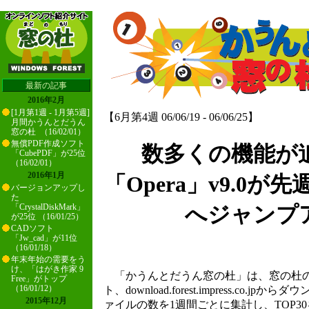
最新の記事
2016年2月
[1月第1週 - 1月第5週]
【6月第4週 06/06/19 - 06/06/25】
月間かうんとだうん
窓の杜 （16/02/01）
無償PDF作成ソフト
数多くの機能が
「CubePDF」が25位
（16/02/01）
2016年1月
「Opera」v9.0が先
バージョンアップし
た
「CrystalDiskMark」
へジャンプ
が25位 （16/01/25）
CADソフト
「Jw_cad」が11位
（16/01/18）
年末年始の需要をう
け、「はがき作家 9
「かうんとだうん窓の杜」は、窓の杜の
Free」がトップ
（16/01/12）
ト、download.forest.impress.co.
2015年12月
ァイルの数を1週間ごとに集計し、TOP3