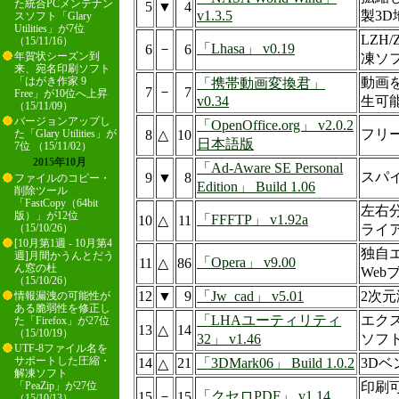
た統合PCメンテナン
5
▼
4
v1.3.5
製3D
スソフト「Glary
Utilities」が7位
LZH
（15/11/16）
－
「Lhasa」 v0.19
6
6
年賀状シーズン到
凍ソ
来、宛名印刷ソフト
動画
「はがき作家 9
「携帯動画変換君」
－
7
7
Free」が10位へ上昇
v0.34
生可
（15/11/09）
バージョンアップし
「OpenOffice.org」 v2.0.2
フリ
8
△
10
た「Glary Utilities」が
日本語版
7位 （15/11/02）
2015年10月
「Ad-Aware SE Personal
スパ
9
▼
8
ファイルのコピー・
Edition」 Build 1.06
削除ツール
「FastCopy（64bit
左右
版）」が12位
「FFFTP」 v1.92a
10
△
11
ライ
（15/10/26）
[10月第1週 - 10月第4
独自
週]月間かうんとだう
「Opera」 v9.00
11
△
86
ん窓の杜
Web
（15/10/26）
12
▼
9
「Jw_cad」 v5.01
2次元
情報漏洩の可能性が
ある脆弱性を修正し
「LHAユーティリティ
エク
た「Firefox」が27位
13
△
14
（15/10/19）
32」 v1.46
ソフ
UTF-8ファイル名を
サポートした圧縮・
14
21
「3DMark06」 Build 1.0.2
3D
△
解凍ソフト
印刷
「PeaZip」が27位
－
「クセロPDF」 v1.14
15
15
（15/10/13）