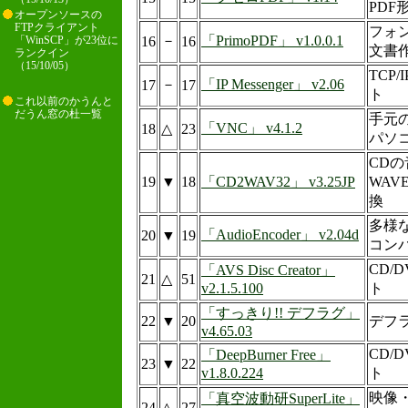
PDF
オープンソースの
FTPクライアント
フォ
－
「PrimoPDF」 v1.0.0.1
16
16
「WinSCP」が23位に
文書
ランクイン
（15/10/05）
TCP
－
「IP Messenger」 v2.06
17
17
ト
これ以前のかうんと
だうん窓の杜一覧
手元
「VNC」 v4.1.2
18
△
23
パソ
CD
19
▼
18
「CD2WAV32」 v3.25JP
WAV
換
多様
「AudioEncoder」 v2.04d
20
▼
19
コン
CD/
「AVS Disc Creator」
21
△
51
v2.1.5.100
ト
「すっきり!! デフラグ」
22
▼
20
デフ
v4.65.03
CD/
「DeepBurner Free」
23
▼
22
v1.8.0.224
ト
映像
「真空波動研SuperLite」
24
△
27