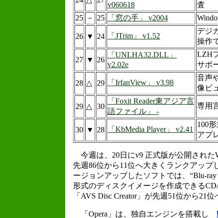
v060618
査
25
－
25
「窓の手」 v2004
Win
デジ
「JTrim」 v1.52
26
▼
24
操作
LZ
「UNLHA32.DLL」
27
▼
26
v2.02e
サポー
音声
「IrfanView」 v3.98
28
△
29
像ビ
「Foxit Reader東アジア言
専用
29
△
30
語ファイル」 -
100
「KbMedia Player」 v2.41
30
▼
28
アプ
今週は、20日にv9 正式版が公開されたW
先週86位から11位へ大きくランクアッ
ージョンアップしたソフトでは、“Blu-ray 
形式のディスクイメージを作成できるCD
「AVS Disc Creator」が先週51位から
「Opera」は、独自エンジンを搭載し