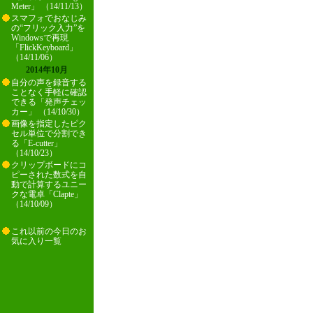
Meter」 （14/11/13）
スマフォでおなじみ
の“フリック入力”を
Windowsで再現
「FlickKeyboard」
（14/11/06）
2014年10月
自分の声を録音する
ことなく手軽に確認
できる「発声チェッ
カー」 （14/10/30）
画像を指定したピク
セル単位で分割でき
る「E-cutter」
（14/10/23）
クリップボードにコ
ピーされた数式を自
動で計算するユニー
クな電卓「Clapte」
（14/10/09）
これ以前の今日のお
気に入り一覧