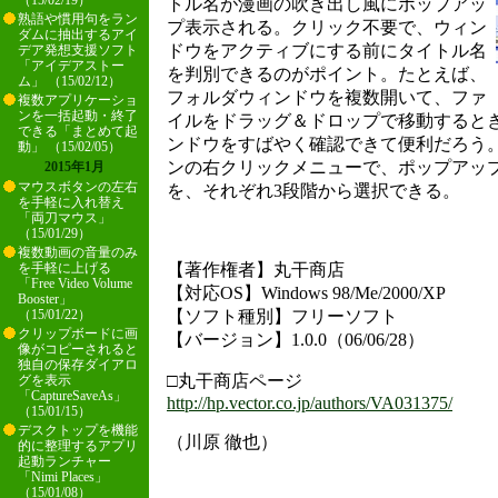
（15/02/19）
トル名が漫画の吹き出し風にポップアッ
熟語や慣用句をラン
プ表示される。クリック不要で、ウィン
ダムに抽出するアイ
ドウをアクティブにする前にタイトル名
デア発想支援ソフト
「アイデアストー
を判別できるのがポイント。たとえば、
ム」 （15/02/12）
フォルダウィンドウを複数開いて、ファ
複数アプリケーショ
ンを一括起動・終了
イルをドラッグ＆ドロップで移動すると
できる「まとめて起
ンドウをすばやく確認できて便利だろう
動」 （15/02/05）
ンの右クリックメニューで、ポップアッ
2015年1月
マウスボタンの左右
を、それぞれ3段階から選択できる。
を手軽に入れ替え
「両刀マウス」
（15/01/29）
複数動画の音量のみ
【著作権者】丸干商店
を手軽に上げる
「Free Video Volume
【対応OS】Windows 98/Me/2000/XP
Booster」
【ソフト種別】フリーソフト
（15/01/22）
クリップボードに画
【バージョン】1.0.0（06/06/28）
像がコピーされると
独自の保存ダイアロ
□丸干商店ページ
グを表示
「CaptureSaveAs」
http://hp.vector.co.jp/authors/VA031375/
（15/01/15）
デスクトップを機能
（川原 徹也）
的に整理するアプリ
起動ランチャー
「Nimi Places」
（15/01/08）