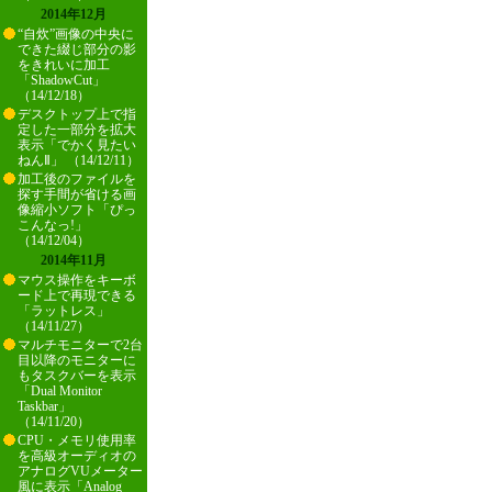
2014年12月
“自炊”画像の中央に
できた綴じ部分の影
をきれいに加工
「ShadowCut」
（14/12/18）
デスクトップ上で指
定した一部分を拡大
表示「でかく見たい
ねんⅡ」 （14/12/11）
加工後のファイルを
探す手間が省ける画
像縮小ソフト「ぴっ
こんなっ!」
（14/12/04）
2014年11月
マウス操作をキーボ
ード上で再現できる
「ラットレス」
（14/11/27）
マルチモニターで2台
目以降のモニターに
もタスクバーを表示
「Dual Monitor
Taskbar」
（14/11/20）
CPU・メモリ使用率
を高級オーディオの
アナログVUメーター
風に表示「Analog