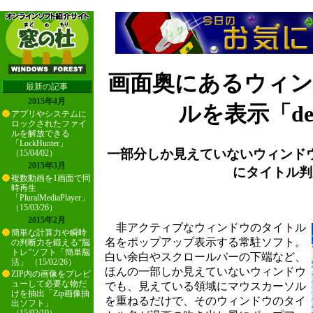
画面奥にあるウィ
最新の記事
2015年4月
ルを表示「deT
アプリやシステムに
ロックされたファイ
ルを解放できる
「LockHunter」
一部分しか見えていないウィンド
（15/04/02）
2015年3月
にタイトル判
複数動画を1画面で同
時再生
「PluralMediaPlayer」
（15/03/26）
2015年2月
非アクティブなウィンドウのタイトル
簡単な計算力や瞬時
名をポップアップ表示する常駐ソフト。
の判断力を鍛える“脳
トレ”ソフト「簡単脳
白い余白やスクロールバーの下端など、
活」 （15/02/26）
ほんの一部しか見えていないウィンドウ
ZIP内の画像をプレビ
ューして必要な物だ
でも、見えている領域にマウスカーソル
けを抽出「Zip画像抽
を重ねるだけで、そのウィンドウのタイ
出ソフト」