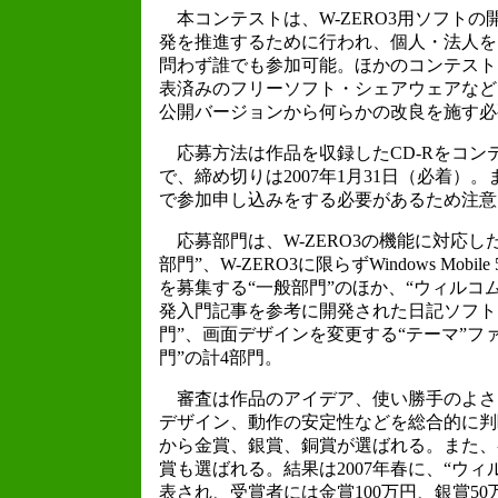
本コンテストは、W-ZERO3用ソフトの
発を推進するために行われ、個人・法人を
問わず誰でも参加可能。ほかのコンテスト
表済みのフリーソフト・シェアウェアなど
公開バージョンから何らかの改良を施す必
応募方法は作品を収録したCD-Rをコン
で、締め切りは2007年1月31日（必着）
で参加申し込みをする必要があるため注意
応募部門は、W-ZERO3の機能に対応した
部門”、W-ZERO3に限らずWindows Mob
を募集する“一般部門”のほか、“ウィルコム
発入門記事を参考に開発された日記ソフト
門”、画面デザインを変更する“テーマ”フ
門”の計4部門。
審査は作品のアイデア、使い勝手のよさ
デザイン、動作の安定性などを総合的に判
から金賞、銀賞、銅賞が選ばれる。また、
賞も選ばれる。結果は2007年春に、“ウィ
表され、受賞者には金賞100万円、銀賞50