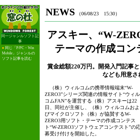
NEWS
（06/08/23 15:30）
アスキー、“W-ZER
同一ジャンルソフト記
事
テーマの作成コン
●
同じ「P/PC・Win
Mobile」ジャンルの
ソフト記事を読む
賞金総額220万円。開発入門記事
なども用意さ
（株）ウィルコムの携帯情報端末“W-
ZERO3”シリーズ関連の情報サイト“ウィル
コムFAN”を運営する（株）アスキーは22
日、同社が主催し、（株）ウィルコムおよ
びマイクロソフト（株）が協賛するW-
ZERO3用ソフト・テーマの作成コンテス
ト“W-ZERO3ソフトウェアコンテスト”の
募受け付けを開始した。