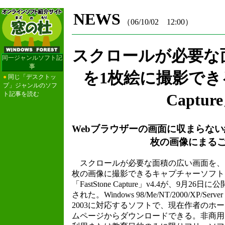
NEWS
（06/10/02 12:00）
スクロールが必要な
同一ジャンルソフト記
事
を1枚絵に撮影できる「
●
同じ「デスクトッ
プ」ジャンルのソフ
ト記事を読む
Captur
Webブラウザーの画面に収まらない
枚の画像にまる
スクロールが必要な面積の広い画面を、
枚の画像に撮影できるキャプチャーソフト
「FastStone Capture」v4.4が、9月26日に公
された。Windows 98/Me/NT/2000/XP/Server
2003に対応するソフトで、現在作者のホー
ムページからダウンロードできる。非商用