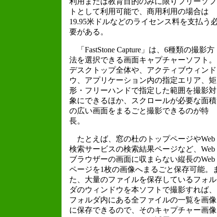
利用または教育目的のみに限りフリーソフ
トとして利用可能で、商用利用の場合は
19.95米ドルなどのライセンス料を支払う
要がある。
「FastStone Capture」は、6種類の撮影方
法を選択できる画面キャプチャーソフト。
デスクトップ全体や、アクティブウィンド
ウ、アプリケーション内の指定エリア、矩
形・フリーハンドで指定した範囲を撮影対
象にできるほか、スクロールが必要な面積
の広い画面をまるごと撮影できるのが特
長。
たとえば、窓の杜のトップページやWeb
検索サービスの検索結果ページなど、Web
ブラウザーの画面に収まらない縦長のWeb
ページを1枚の画像へまるごと保存可能。
た、大量のファイルを保存しているフォル
ダのウィンドウを本ソフトで撮影すれば、
フォルダ内にある全ファイルの一覧を画像
に保存できるので、そのキャプチャー画像