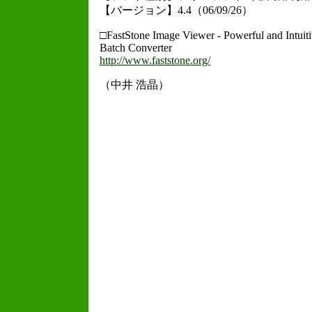
【バージョン】4.4（06/09/26）
□FastStone Image Viewer - Powerful and Intuiti
Batch Converter
http://www.faststone.org/
（中井 浩晶）