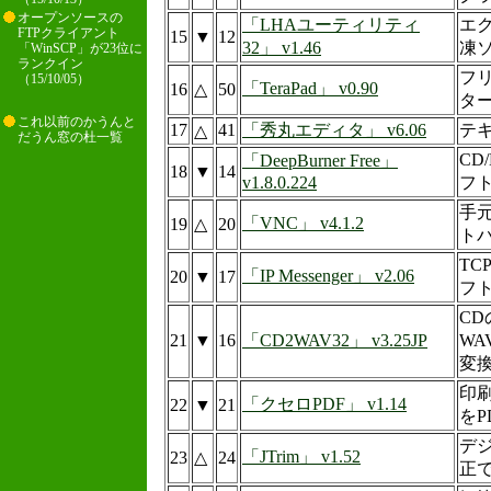
オープンソースの
「LHAユーティリティ
エ
FTPクライアント
15
▼
12
32」 v1.46
凍
「WinSCP」が23位に
ランクイン
フ
（15/10/05）
「TeraPad」 v0.90
16
△
50
タ
これ以前のかうんと
17
41
「秀丸エディタ」 v6.06
テ
△
だうん窓の杜一覧
CD
「DeepBurner Free」
18
▼
14
v1.8.0.224
フ
手
「VNC」 v4.1.2
19
△
20
ト
TC
「IP Messenger」 v2.06
20
▼
17
フ
C
21
▼
16
「CD2WAV32」 v3.25JP
WA
変
印
「クセロPDF」 v1.14
22
▼
21
をP
デ
「JTrim」 v1.52
23
△
24
正