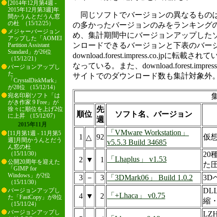
[2014年12月第4週 -
2015年12月第3週]年
同じソフトでバージョンの異なるものは
間かうんとだうん窓
の杜 （15/12/25）
の多かったバージョンのみをランキング
メジャーバージョン
め、集計期間中にバージョンアップした
アップした「AOMEI
ンロードできるバージョンと下表のバー
Partition Assistant
Standard」が26位
download.forest.impress.co.jp
（15/12/21）
なっている。また、download.forest.impr
バージョンアップし
た
サイトでのダウンロード数も集計対象外
「CrystalDiskMark」
が28位 （15/12/14）
集
宛名印刷ソフト「は
がき作家 9 Free」が
先
徐々に順位を上げ2位
順位
ソフト名、バージョン
に上昇 （15/12/07）
週
2015年11月
「VMware Workstation」
[11月第1週 - 11月第5
1
92
仮想
△
週]月間かうんとだう
v5.5.3 Build 34685
ん窓の杜
2
（15/11/30）
「Lhaplus」 v1.53
2
▼
1
公開20周年を迎えた
た
「GIMP for
Windows」が2位
3
－
3
「3DMark06」 Build 1.0.2
3
（15/11/30）
DL
バージョンアップし
「+Lhaca」 v0.75
4
▼
2
た「FastCopy」が8位
縮
（15/11/24）
バージョンアップし
LZ