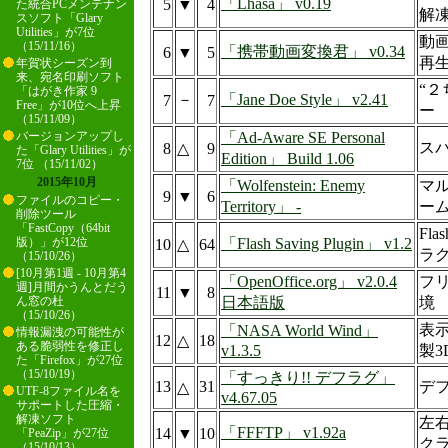
「Lhasa」 v0.19
5
▼
4
た統合PCメンテナン
解
スソフト「Glary
Utilities」が7位
動画
（15/11/16）
「携帯動画変換君」 v0.34
6
▼
5
再
年賀状シーズン到
来、宛名印刷ソフト
“２
「はがき作家 9
－
「Jane Doe Style」 v2.41
7
7
Free」が10位へ上昇
ー
（15/11/09）
「Ad-Aware SE Personal
バージョンアップし
ス
8
△
9
た「Glary Utilities」が
Edition」 Build 1.06
7位 （15/11/02）
2015年10月
「Wolfenstein: Enemy
マル
9
▼
6
ファイルのコピー・
Territory」 -
ー
削除ツール
「FastCopy（64bit
Fl
「Flash Saving Plugin」 v1.2
版）」が12位
10
△
64
ラ
（15/10/26）
[10月第1週 - 10月第4
「OpenOffice.org」 v2.0.4
フ
週]月間かうんとだう
11
▼
8
日本語版
境
ん窓の杜
（15/10/26）
表示
「NASA World Wind」
情報漏洩の可能性が
12
△
18
ある脆弱性を修正し
v1.3.5
製3
た「Firefox」が27位
（15/10/19）
「すっきり!! デフラグ」
13
31
デ
△
UTF-8ファイル名を
v4.67.05
サポートした圧縮・
解凍ソフト
左右
「FFFTP」 v1.92a
14
▼
10
「PeaZip」が27位
ク
（15/10/13）