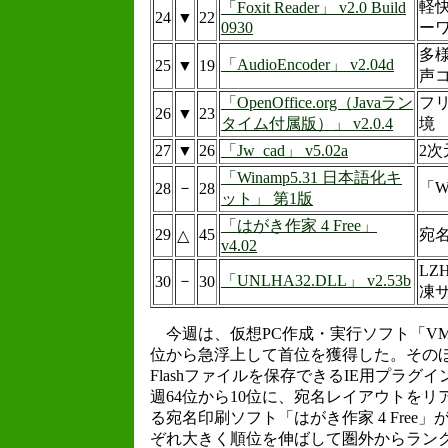
軽快
「Foxit Reader」 v2.0 Build
24
▼
22
0930
ー
多
「AudioEncoder」 v2.04d
25
▼
19
声
「OpenOffice.org（Javaラン
フ
26
▼
23
タイム付属版）」 v2.0.4
境
27
▼
26
「Jw_cad」 v5.02a
2次
「Winamp5.31 日本語化キ
－
「W
28
28
ット」 第1版
「はがき作家 4 Free」
29
45
宛
△
v4.02
L
－
「UNLHA32.DLL」 v2.53b
30
30
凍サ
今週は、仮想PC作成・実行ソフト「VMware 
位から急浮上して首位を獲得した。そのほ
Flashファイルを保存できるIE用プラグイン「Fla
週64位から10位に、宛名レイアウトを
る宛名印刷ソフト「はがき作家 4 Free」
ぞれ大きく順位を伸ばして圏外からラン