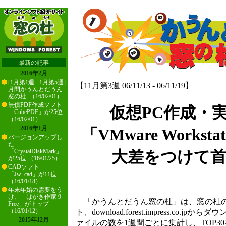
最新の記事
2016年2月
[1月第1週 - 1月第5週]
【11月第3週 06/11/13 - 06/11/19】
月間かうんとだうん
窓の杜 （16/02/01）
無償PDF作成ソフト
仮想PC作成・
「CubePDF」が25位
（16/02/01）
2016年1月
「VMware Workst
バージョンアップし
た
「CrystalDiskMark」
大差をつけて
が25位 （16/01/25）
CADソフト
「Jw_cad」が11位
（16/01/18）
年末年始の需要をう
け、「はがき作家 9
「かうんとだうん窓の杜」は、窓の杜の
Free」がトップ
（16/01/12）
ト、download.forest.impress.co.
2015年12月
ァイルの数を1週間ごとに集計し、TOP3