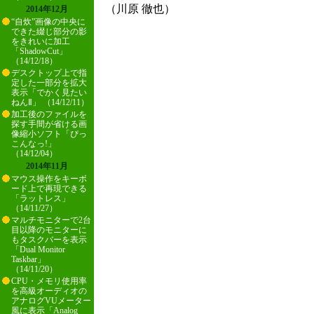
（川原 徹也）
2014年12月
“自炊”画像の中央に
できた綴じ部分の影
をきれいに加工
「ShadowCut」
（14/12/18）
デスクトップ上で指
定した一部分を拡大
表示「でかく見たい
ねんⅡ」 （14/12/11）
加工後のファイルを
探す手間が省ける画
像縮小ソフト「ぴっ
こんなっ!」
（14/12/04）
2014年11月
マウス操作をキーボ
ード上で再現できる
「ラットレス」
（14/11/27）
マルチモニターで2台
目以降のモニターに
もタスクバーを表示
「Dual Monitor
Taskbar」
（14/11/20）
CPU・メモリ使用率
を高級オーディオの
アナログVUメーター
風に表示「Analog