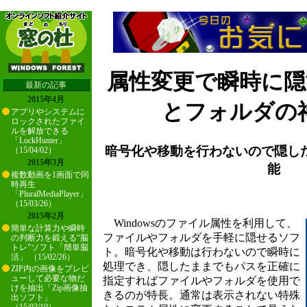
属性変更で瞬時に
最新の記事
2015年4月
とフォルダの
アプリやシステムに
ロックされたファイ
ルを解放できる
「LockHunter」
暗号化や移動を行わないので隠し
（15/04/02）
2015年3月
能
複数動画を1画面で同
時再生
「PluralMediaPlayer」
（15/03/26）
2015年2月
Windowsのファイル属性を利用して、
簡単な計算力や瞬時
ファイルやフォルダを手軽に隠せるソフ
の判断力を鍛える“脳
トレ”ソフト「簡単脳
ト。暗号化や移動は行わないので瞬時に
活」 （15/02/26）
処理でき、隠したままでもパスを正確に
ZIP内の画像をプレビ
ューして必要な物だ
指定すればファイルやフォルダを使用で
けを抽出「Zip画像抽
きるのが特長。通常は表示されない特殊
出ソフト」