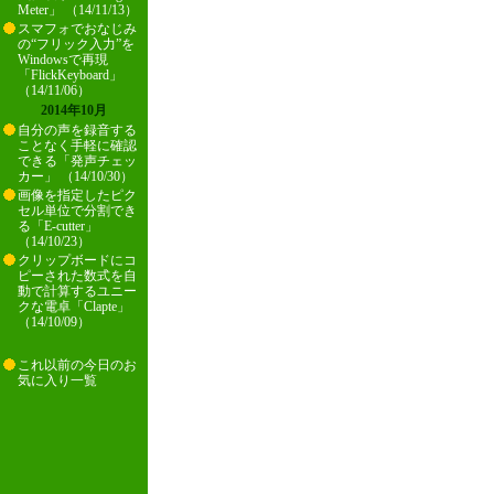
Meter」 （14/11/13）
スマフォでおなじみ
の“フリック入力”を
Windowsで再現
「FlickKeyboard」
（14/11/06）
2014年10月
自分の声を録音する
ことなく手軽に確認
できる「発声チェッ
カー」 （14/10/30）
画像を指定したピク
セル単位で分割でき
る「E-cutter」
（14/10/23）
クリップボードにコ
ピーされた数式を自
動で計算するユニー
クな電卓「Clapte」
（14/10/09）
これ以前の今日のお
気に入り一覧