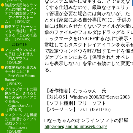
（15/02/19）
なシステム属性に変更することで見えな
熟語や慣用句をラン
くする仕組みなので、厳重なセキュリテ
ダムに抽出するアイ
ィ管理が必要な場合には向かないが、た
デア発想支援ソフト
「アイデアストー
とえば家庭にある自分専用PCに、子供の
ム」 （15/02/12）
目には触れさせたくないファイルが大量
複数アプリケーショ
ンを一括起動・終了
象のファイルやフォルダはドラッグ＆ド
できる「まとめて起
ェックマークをON/OFFするだけで表示
動」 （15/02/05）
常駐してもタスクトレイアイコンを表示
2015年1月
マウスボタンの左右
で設定ウィンドウを呼び出すモードを備える
を手軽に入れ替え
ダオプションにある［保護されたオペレー
「両刀マウス」
（15/01/29）
ルを表示しない］を常に有効にして変更
複数動画の音量のみ
る。
を手軽に上げる
「Free Video Volume
Booster」
（15/01/22）
クリップボードに画
【著作権者】なっちゃん 氏
像がコピーされると
【対応OS】Windows 2000/XP/Server 2003
独自の保存ダイアロ
グを表示
【ソフト種別】フリーソフト
「CaptureSaveAs」
【バージョン】1.0.1（06/11/16）
（15/01/15）
デスクトップを機能
的に整理するアプリ
□なっちゃんのオンラインソフトの部屋
起動ランチャー
http://onegland.hp.infoseek.co.jp/
「Nimi Places」
（15/01/08）