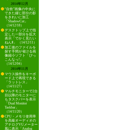
2014年12月
“自炊”画像の中央に
できた綴じ部分の影
をきれいに加工
「ShadowCut」
（14/12/18）
デスクトップ上で指
定した一部分を拡大
表示「でかく見たい
ねんⅡ」 （14/12/11）
加工後のファイルを
探す手間が省ける画
像縮小ソフト「ぴっ
こんなっ!」
（14/12/04）
2014年11月
マウス操作をキーボ
ード上で再現できる
「ラットレス」
（14/11/27）
マルチモニターで2台
目以降のモニターに
もタスクバーを表示
「Dual Monitor
Taskbar」
（14/11/20）
CPU・メモリ使用率
を高級オーディオの
アナログVUメーター
風に表示「Analog