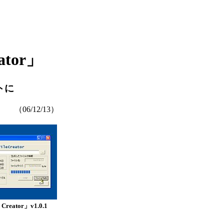
tor」
トに
（06/12/13）
 Creator」v1.0.1