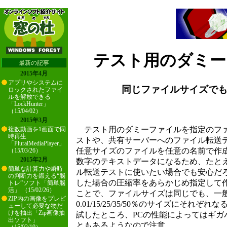
テスト用のダミーファイ
最新の記事
2015年4月
アプリやシステムに
同じファイルサイズで
ロックされたファイ
ルを解放できる
「LockHunter」
（15/04/02）
2015年3月
テスト用のダミーファイルを指定のファ
複数動画を1画面で同
時再生
ストや、共有サーバーへのファイル転送テス
「PluralMediaPlayer」
任意サイズのファイルを任意の名前で作
（15/03/26）
2015年2月
数字のテキストデータになるため、たと
簡単な計算力や瞬時
ル転送テストに使いたい場合でも安心だ
の判断力を鍛える“脳
した場合の圧縮率をあらかじめ指定して
トレ”ソフト「簡単脳
活」 （15/02/26）
ことで、ファイルサイズは同じでも、一
ZIP内の画像をプレビ
0.01/15/25/35/50％のサイズに
ューして必要な物だ
けを抽出「Zip画像抽
試したところ、PCの性能によってはギ
出ソフト」
ともあるようなので注意。