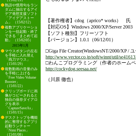
（15/02/19）
熟語や慣用句をラン
ダムに抽出するアイ
デア発想支援ソフト
「アイデアストー
【著作権者】cdog（aprico* works） 氏
ム」 （15/02/12）
【対応OS】Windows 2000/XP/Server 2003
複数アプリケーショ
ンを一括起動・終了
【ソフト種別】フリーソフト
できる「まとめて起
【バージョン】1.0.1（06/12/01）
動」 （15/02/05）
2015年1月
□Giga File Creator(WindowsNT/2000/X
マウスボタンの左右
を手軽に入れ替え
http://www.vector.co.jp/soft/winnt/util/se41613
「両刀マウス」
□わんこプログラミング（作者のホーム
（15/01/29）
http://cockydog.seesaa.net/
複数動画の音量のみ
を手軽に上げる
「Free Video Volume
（川原 徹也）
Booster」
（15/01/22）
クリップボードに画
像がコピーされると
独自の保存ダイアロ
グを表示
「CaptureSaveAs」
（15/01/15）
デスクトップを機能
的に整理するアプリ
起動ランチャー
「Nimi Places」
（15/01/08）