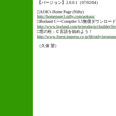
【バージョン】2.0.0.1（07/02/04）
□AOK's Home Page (Nifty)
http://homepage3.nifty.com/aokura/
□Borland C++Compiler 5.5無償ダウンロード
http://www.borland.com/jp/products/cbuilder/fr
□窓の杜 - Ｃ言語を始めよう！
http://www.forest.impress.co.jp/lib/stdy/progr
（久保 望）