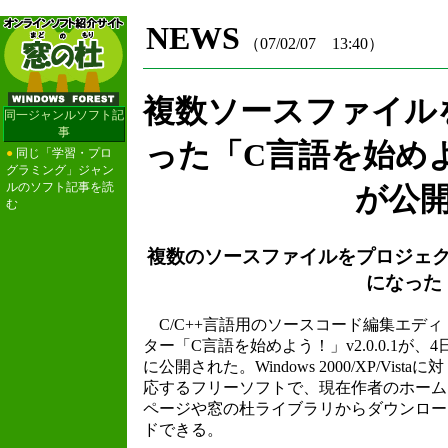
NEWS
（07/02/07 13:40）
複数ソースファイル
同一ジャンルソフト記
事
った「C言語を始めよう！
●
同じ「学習・プロ
グラミング」ジャン
ルのソフト記事を読
が公
む
複数のソースファイルをプロジェ
になった
C/C++言語用のソースコード編集エディ
ター「C言語を始めよう！」v2.0.0.1が、4
に公開された。Windows 2000/XP/Vistaに対
応するフリーソフトで、現在作者のホーム
ページや窓の杜ライブラリからダウンロー
ドできる。