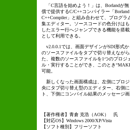
「C言語を始めよう！」は、Borlandが無
償で提供するC/C++コンパイラー「Borland
C++Compiler」と組み合わせて、プロ
集エディター。ソースコードの色分けはも
したエラー行へジャンプできる機能を搭載
として利用できる。
v2.0.0.1では、画面デザインがSDI形
のソースファイルをタブで切り替えながら
た、複数のソースファイルを1つのプロジ
ル・実行することができ、このとき“MAKE
可能。
新しくなった画面構成は、左側にプロジ
央にタブ切り替え型のエディター、右側に
ト、下側にコンパイル結果のメッセージ画
【著作権者】青倉 克浩（AOK） 氏
【対応OS】Windows 2000/XP/Vista
【ソフト種別】フリーソフト