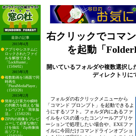
右クリックでコマ
最新の記事
2015年4月
を起動「Folder
アプリやシステムに
ロックされたファイ
ルを解放できる
「LockHunter」
開いているフォルダや複数選択し
（15/04/02）
2015年3月
ディレクトリに
複数動画を1画面で同
時再生
「PluralMediaPlayer」
（15/03/26）
2015年2月
フォルダの右クリックメニューから
簡単な計算力や瞬時
「コマンド プロンプト」を起動できるよ
の判断力を鍛える“脳
トレ”ソフト「簡単脳
うにするソフト。フォルダ内にあるファ
活」 （15/02/26）
イルをパスの通ったコンソールアプリケ
ZIP内の画像をプレビ
ューして必要な物だ
ーションで処理したい場合や、EXEファ
けを抽出「Zip画像抽
イルに今回だけコマンドラインオプショ
出ソフト」