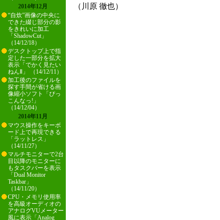
（川原 徹也）
2014年12月
“自炊”画像の中央に
できた綴じ部分の影
をきれいに加工
「ShadowCut」
（14/12/18）
デスクトップ上で指
定した一部分を拡大
表示「でかく見たい
ねんⅡ」 （14/12/11）
加工後のファイルを
探す手間が省ける画
像縮小ソフト「ぴっ
こんなっ!」
（14/12/04）
2014年11月
マウス操作をキーボ
ード上で再現できる
「ラットレス」
（14/11/27）
マルチモニターで2台
目以降のモニターに
もタスクバーを表示
「Dual Monitor
Taskbar」
（14/11/20）
CPU・メモリ使用率
を高級オーディオの
アナログVUメーター
風に表示「Analog