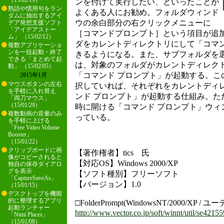
（15/02/19）
ンを付けて実行したい、といったことが
熟語や慣用句をラン
よくある人にお勧め。フォルダウィンド
ダムに抽出するアイ
ウの余白部分の右クリックメニューに
デア発想支援ソフト
「アイデアストー
［コマンドプロンプト］という項目が追
ム」 （15/02/12）
ダをカレントディレクトリにして「コマン
複数アプリケーショ
ンを一括起動・終了
きるようになる。また、サブフォルダを
できる「まとめて起
は、対象のフォルダがカレントディレク
動」 （15/02/05）
「コマンド プロンプト」が起動する。こ
2015年1月
マウスボタンの左右
択していれば、それぞれをカレントディ
を手軽に入れ替え
ンド プロンプト」が起動する仕組み。た
「両刀マウス」
（15/01/29）
時に開ける「コマンド プロンプト」ウィ
複数動画の音量のみ
っている。
を手軽に上げる
「Free Video Volume
Booster」
（15/01/22）
クリップボードに画
【著作権者】tics 氏
像がコピーされると
【対応OS】Windows 2000/XP
独自の保存ダイアロ
グを表示
【ソフト種別】フリーソフト
「CaptureSaveAs」
【バージョン】1.0
（15/01/15）
デスクトップを機能
的に整理するアプリ
□FolderPrompt(WindowsNT/2000/XP /
起動ランチャー
http://www.vector.co.jp/soft/winnt/util/se42155
「Nimi Places」
（15/01/08）