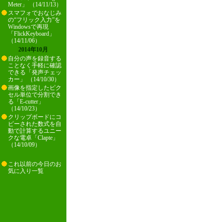
Meter」 （14/11/13）
スマフォでおなじみ
の“フリック入力”を
Windowsで再現
「FlickKeyboard」
（14/11/06）
2014年10月
自分の声を録音する
ことなく手軽に確認
できる「発声チェッ
カー」 （14/10/30）
画像を指定したピク
セル単位で分割でき
る「E-cutter」
（14/10/23）
クリップボードにコ
ピーされた数式を自
動で計算するユニー
クな電卓「Clapte」
（14/10/09）
これ以前の今日のお
気に入り一覧