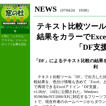
NEWS
（07/04/24 19:00）
テキスト比較ツール
同一ジャンルソフト記
事
結果をカラーでExc
●
同じ「システム・
ファイル」ジャンル
のソフト記事を読む
「DF支
「DF」によるテキスト比較の結果
利
テキスト比較ツール「DF」で出力した
較結果を、色分け情報も含めて「Excel」
で再現できるExcelアドイン「DF支援」
v1.00が、14日に公開された。Windows
95/98/Me/NT/2000/XPに対応するフリーソ
トで、現在作者のホームページからダウン