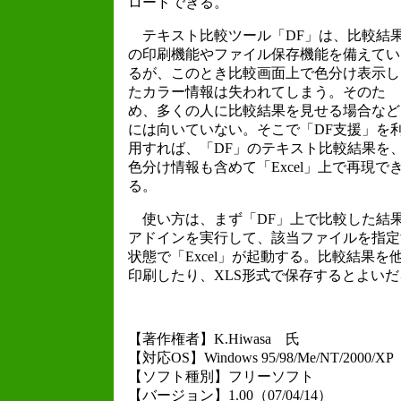
ロードできる。
テキスト比較ツール「DF」は、比較結
の印刷機能やファイル保存機能を備えてい
るが、このとき比較画面上で色分け表示し
たカラー情報は失われてしまう。そのた
め、多くの人に比較結果を見せる場合など
には向いていない。そこで「DF支援」を
用すれば、「DF」のテキスト比較結果を
色分け情報も含めて「Excel」上で再現で
る。
使い方は、まず「DF」上で比較した結
アドインを実行して、該当ファイルを指定
状態で「Excel」が起動する。比較結果
印刷したり、XLS形式で保存するとよい
【著作権者】K.Hiwasa 氏
【対応OS】Windows 95/98/Me/NT/2000/XP
【ソフト種別】フリーソフト
【バージョン】1.00（07/04/14）