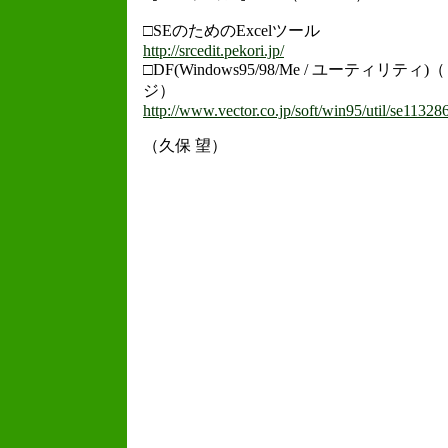
□SEのためのExcelツール
http://srcedit.pekori.jp/
□DF(Windows95/98/Me / ユーティ
ジ）
http://www.vector.co.jp/soft/win95/util/se11328
（久保 望）