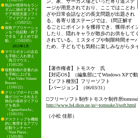
（15/02/19）
ン、家、サーカス場といった寄り道ステ
熟語や慣用句をラン
ージが用意されており、ここではことわ
ダムに抽出するアイ
ざや日常会話などの長文問題が出題され
デア発想支援ソフト
「アイデアストー
る。各寄り道ステージでは、1問正解す
ム」 （15/02/12）
るごとにポイントを獲得でき、獲得ポイ
複数アプリケーショ
ンを一括起動・終了
したり、隠れキャラが散歩のお供をして
できる「まとめて起
されている。ミスタイプや制限時間オー
動」 （15/02/05）
ため、子どもでも気軽に楽しみながらタ
2015年1月
マウスボタンの左右
を手軽に入れ替え
「両刀マウス」
（15/01/29）
【著作権者】トモスケ 氏
複数動画の音量のみ
【対応OS】（編集部にてWindows XPで
を手軽に上げる
「Free Video Volume
【ソフト種別】フリーソフト
Booster」
【バージョン】（06/03/31）
（15/01/22）
クリップボードに画
像がコピーされると
□フリーソフト制作トモスケ制作所tomosukese
独自の保存ダイアロ
http://www.h4.dion.ne.jp/~tomsuke3/soft.html
グを表示
「CaptureSaveAs」
（15/01/15）
（小松 佳那）
デスクトップを機能
的に整理するアプリ
起動ランチャー
「Nimi Places」
（15/01/08）