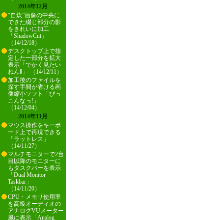
2014年12月
“自炊”画像の中央に
できた綴じ部分の影
をきれいに加工
「ShadowCut」
（14/12/18）
デスクトップ上で指
定した一部分を拡大
表示「でかく見たい
ねんⅡ」 （14/12/11）
加工後のファイルを
探す手間が省ける画
像縮小ソフト「ぴっ
こんなっ!」
（14/12/04）
2014年11月
マウス操作をキーボ
ード上で再現できる
「ラットレス」
（14/11/27）
マルチモニターで2台
目以降のモニターに
もタスクバーを表示
「Dual Monitor
Taskbar」
（14/11/20）
CPU・メモリ使用率
を高級オーディオの
アナログVUメーター
風に表示「Analog