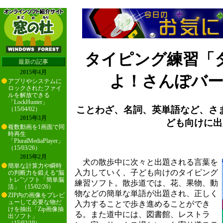
タイピング練習「
最新の記事
2015年4月
よ！さんぽバ
アプリやシステムに
ロックされたファイ
ルを解放できる
「LockHunter」
ことわざ、名詞、英単語など、さ
（15/04/02）
2015年3月
ども向けに出
複数動画を1画面で同
時再生
「PluralMediaPlayer」
（15/03/26）
2015年2月
犬の散歩中に次々と出題される言葉を
簡単な計算力や瞬時
入力していく、子ども向けのタイピング
の判断力を鍛える“脳
トレ”ソフト「簡単脳
練習ソフト。散歩道では、花、果物、動
活」 （15/02/26）
物などの簡単な単語が出題され、正しく
ZIP内の画像をプレビ
ューして必要な物だ
入力することで歩き進めることができ
けを抽出「Zip画像抽
る。また道中には、図書館、レストラ
出ソフト」