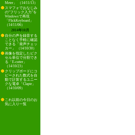
Meter」 （14/11/13）
スマフォでおなじみ
の“フリック入力”を
Windowsで再現
「FlickKeyboard」
（14/11/06）
2014年10月
自分の声を録音する
ことなく手軽に確認
できる「発声チェッ
カー」 （14/10/30）
画像を指定したピク
セル単位で分割でき
る「E-cutter」
（14/10/23）
クリップボードにコ
ピーされた数式を自
動で計算するユニー
クな電卓「Clapte」
（14/10/09）
これ以前の今日のお
気に入り一覧