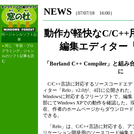
NEWS
（07/07/18 16:00）
動作が軽快なC/C+
同一ジャンルソフト記
事
編集エディター「Re
●
同じ「学習・プロ
グラミング」ジャン
ルのソフト記事を読
む
「Borland C++ Compiler
に
C/C++言語に対応するソースコードエデ
ィター「Relo」v2.0が、4日に公開された
Windowsに対応するフリーソフトで、編集
部にてWindows XPでの動作を確認した。
在、作者のホームページからダウンロード
できる。
「Relo」は、C/C++言語に対応する、ア
リケーション開発用のソースコード編集エ