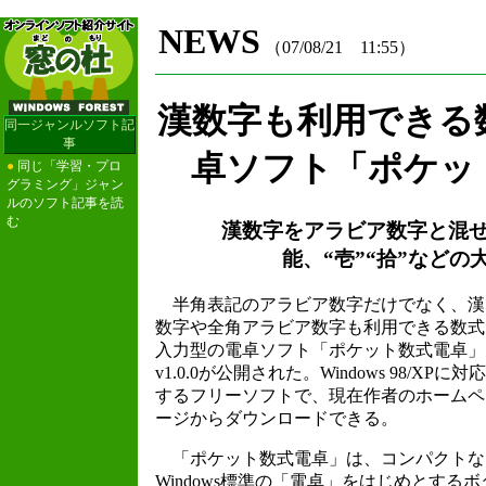
NEWS
（07/08/21 11:55）
漢数字も利用できる
同一ジャンルソフト記
事
卓ソフト「ポケッ
●
同じ「学習・プロ
グラミング」ジャン
ルのソフト記事を読
む
漢数字をアラビア数字と混
能、“壱”“拾”などの
半角表記のアラビア数字だけでなく、漢
数字や全角アラビア数字も利用できる数式
入力型の電卓ソフト「ポケット数式電卓」
v1.0.0が公開された。Windows 98/XPに対応
するフリーソフトで、現在作者のホームペ
ージからダウンロードできる。
「ポケット数式電卓」は、コンパクトな
Windows標準の「電卓」をはじめとする