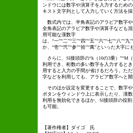
ンドウには数字や演算子を入力するための
キスト文字列として入力していく方法を採
数式内では、半角表記のアラビア数字や
全角表記のアラビア数字や演算子なども混
用可能な漢数字
は、“一”“二”“三”“四”“五”“六”“七”“八”“九”
か、“壱”“弐”“参”“拾”“萬”といった大字
さらに、SI接頭辞の“k（10の3乗）”“M（1
利用でき、桁数の多い数字を入力するとき
用すると入力の手間が省けるだろう。ただ
字などを利用しても、アラビア数字へと開
そのほか設定を変更することで、数字や
ボタンをウィンドウ上に表示したり、漢数
利用を無効化できるほか、SI接頭辞の役割
も可能。
【著作権者】ダイゴ 氏