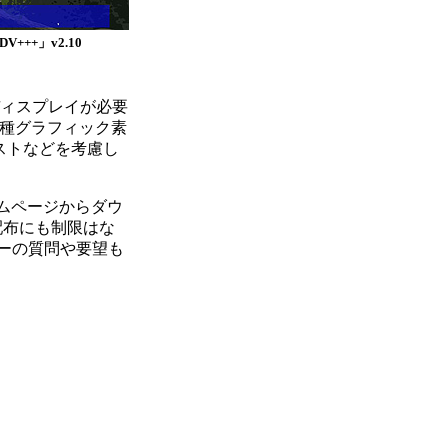
DV+++」v2.10
ディスプレイが必要
種グラフィック素
ストなどを考慮し
のホームページからダウ
配布にも制限はな
ーの質問や要望も