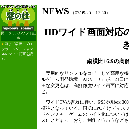
NEWS
（07/09/25 17:50）
HDワイド画面対応
同一ジャンルソフト記
事
き
●
同じ「学習・プロ
グラミング」ジャン
ルのソフト記事を読
む
縦横比16:9の
実用的なサンプルをコピーして高度な機
ルゲーム開発環境「ADV+++」が、23日
主な変更点は、高解像度ワイド画面に対応す
と。
ワイドTVの普及に伴い、PS3やXbox 3
標準となっている。同様にPC向けディス
ドベンチャーゲームのワイド化については
スにとどまっており、制作ノウハウなども