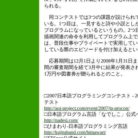
られる。
同コンテストでは3つの課題が設けられ
いる。1つ目は、一見すると詩や小説とし
プログラムになっているというもの。2つ
描画関連の命令を利用してプログラム上で
は、普段仕事やプライベートで実用してい
している際のエピソードを付け加えるとい
応募期間は12月1日より2008年1月31
間の審査期間を経て3月中に結果が発表さ
1万円や図書券が贈られるとのこと。
□2007日本語プログラミングコンテスト -
テスト
http://aoi-project.com/event/2007/jp-procon/
□日本語プログラム言語「なでしこ」公式
http://nadesi.com/
□ひまわり-日本語プログラミング言語
http://kujirahand.com/himawari/