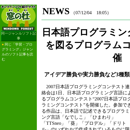
NEWS
（07/12/04 18:05）
日本語プログラミン
同一ジャンルソフト記
事
を図るプログラム
●
同じ「学習・プロ
グラミング」ジャン
ルのソフト記事を読
催
む
アイデア勝負や実力勝負など3種
2007日本語プログラミングコンテスト連
絡会は1日、日本語プログラミング言語に
るプログラムコンテスト“2007日本語プロ
ラミングコンテスト”を開催した。参加で
る作品は、日本語で記述できるプログラミ
ング言語「なでしこ」「ひまわり」
「TTSneo」「葵」「プロデル」「ドリト
ル」のいずれかで作成されているものに限