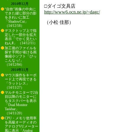
2014年12月
□ダイゴ文具店
“自炊”画像の中央に
http://www6.ocn.ne.jp/~dagc/
できた綴じ部分の影
をきれいに加工
「ShadowCut」
（小松 佳那）
（14/12/18）
デスクトップ上で指
定した一部分を拡大
表示「でかく見たい
ねんⅡ」 （14/12/11）
加工後のファイルを
探す手間が省ける画
像縮小ソフト「ぴっ
こんなっ!」
（14/12/04）
2014年11月
マウス操作をキーボ
ード上で再現できる
「ラットレス」
（14/11/27）
マルチモニターで2台
目以降のモニターに
もタスクバーを表示
「Dual Monitor
Taskbar」
（14/11/20）
CPU・メモリ使用率
を高級オーディオの
アナログVUメーター
風に表示「Analog