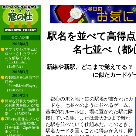
駅名を並べて高得
最新の記事
2015年4月
名七並べ（都
アプリやシステムに
ロックされたファイ
ルを解放できる
「LockHunter」
新線や新駅、どこまで覚えてる？
（15/04/02）
2015年3月
に似たカードゲ
複数動画を1画面で同
時再生
「PluralMediaPlayer」
（15/03/26）
2015年2月
都心のJRと地下鉄の駅名が書かれたカ
簡単な計算力や瞬時
ードを、七並べのように並べるゲーム。
の判断力を鍛える“脳
トレ”ソフト「簡単脳
基本的なルールは、場に置かれた駅に隣
活」 （15/02/26）
接している駅、または最大3つまで離れ
ZIP内の画像をプレビ
ューして必要な物だ
た駅を並べていく仕組みだ。このとき、
けを抽出「Zip画像抽
駅名カードを置くごとに得点が入り、隣
出ソフト」