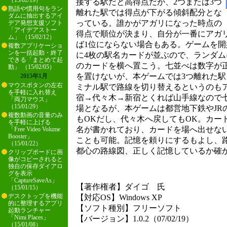
（15/02/19）
接する駅だと高得点だが、2つまたは3つ
熟語や慣用句をラン
離れた駅では得点が下がる傾斜配分とな
ダムに抽出するアイ
っている。誰かがアガリになった時点の
デア発想支援ソフト
「アイデアストー
得点で順位が決まり、自分が一番にアガ
ム」 （15/02/12）
ば1位にならない場合もある。ゲームを
複数アプリケーショ
ンを一括起動・終了
に4枚の駅名カードが並ぶので、ランダ
できる「まとめて起
のカードを横へ置こう。七並べは数字が
動」 （15/02/05）
を置けないが、本ゲームでは3つ離れた駅
2015年1月
マウスボタンの左右
ミナル駅で路線を切り替えるというのも
を手軽に入れ替え
宿→代々木→新宿とくれば山手線なので
「両刀マウス」
（15/01/29）
場となるが、本ゲームは都営地下鉄やJR
複数動画の音量のみ
もOKだし、代々木へ戻してもOK。カー
を手軽に上げる
名が書かれており、カードを場へ出せな
「Free Video Volume
Booster」
ことも可能。記憶を頼りにするもよし、
（15/01/22）
都心の路線図、正しく記憶しているか確
クリップボードに画
像がコピーされると
独自の保存ダイアロ
グを表示
「CaptureSaveAs」
【著作権者】ダイゴ 氏
（15/01/15）
デスクトップを機能
【対応OS】Windows XP
的に整理するアプリ
【ソフト種別】フリーソフト
起動ランチャー
「Nimi Places」
【バージョン】1.0.2（07/02/19）
（15/01/08）