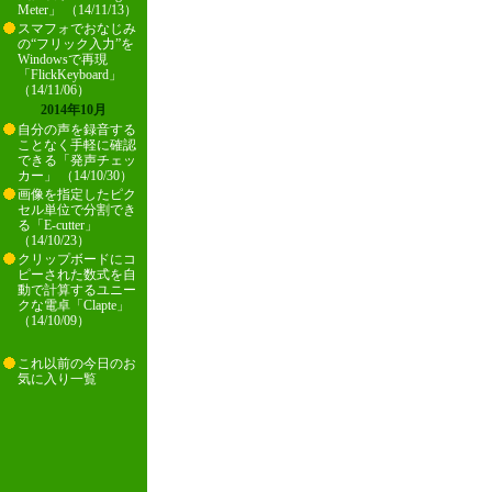
Meter」 （14/11/13）
スマフォでおなじみ
の“フリック入力”を
Windowsで再現
「FlickKeyboard」
（14/11/06）
2014年10月
自分の声を録音する
ことなく手軽に確認
できる「発声チェッ
カー」 （14/10/30）
画像を指定したピク
セル単位で分割でき
る「E-cutter」
（14/10/23）
クリップボードにコ
ピーされた数式を自
動で計算するユニー
クな電卓「Clapte」
（14/10/09）
これ以前の今日のお
気に入り一覧