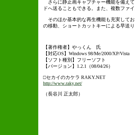
さらに静止画キャプチャー機能を備えており、J
ドへ送ることもできる。また、複数ファイ
そのほか基本的な再生機能も充実してお
の移動、ショートカットキーによる早送り
【著作権者】やっくん 氏
【対応OS】Windows 98/Me/2000/XP/Vista
【ソフト種別】フリーソフト
【バージョン】1.2.1（08/04/26）
□セカイのカケラ RAKY.NET
http://www.raky.net/
（長谷川 正太郎）