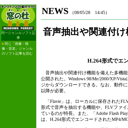
NEWS
（08/05/28 14:45）
音声抽出や関連付け
同一ジャンルソフト記
事
●
同じ「画像・映
像・音楽」ジャンル
のソフト記事を読む
H.264形式で
音声抽出や関連付け機能を備えた多機能なFLV
公開された。Windows 98/Me/2000/
ジからダウンロードできる。なお、動作には.NET Fra
以降が必要。
「Flavie」は、ローカルに保存されたF
形式で音声を抽出する機能や、FLVファ
ているのが特長。また、「Adobe Flash Pl
は、H.264形式でエンコードされたMP4