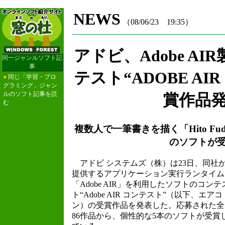
NEWS
（08/06/23 19:35）
アドビ、Adobe A
同一ジャンルソフト記
事
テスト“ADOBE AI
●
同じ「学習・プロ
グラミング」ジャン
ルのソフト記事を読
賞作品
む
複数人で一筆書きを描く「Hito Fu
のソフトが
アドビ システムズ（株）は23日、同社
提供するアプリケーション実行ランタイム
「Adobe AIR」を利用したソフトのコンテ
ト“Adobe AIR コンテスト”（以下、エアコ
ン）の受賞作品を発表した。応募された全
86作品から、個性的な5本のソフトが受賞