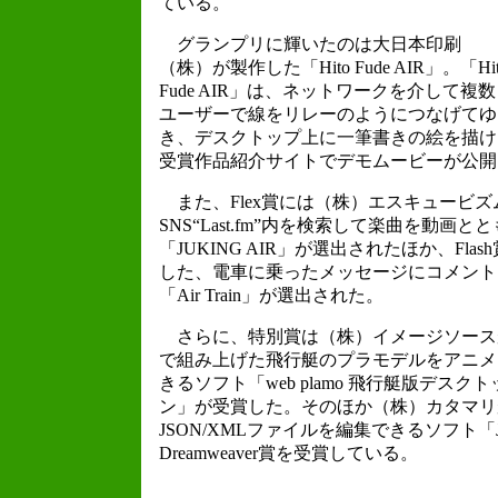
ている。
グランプリに輝いたのは大日本印刷
（株）が製作した「Hito Fude AIR」。「Hit
Fude AIR」は、ネットワークを介して複数
ユーザーで線をリレーのようにつなげてゆ
き、デスクトップ上に一筆書きの絵を描け
受賞作品紹介サイトでデモムービーが公開
また、Flex賞には（株）エスキュービ
SNS“Last.fm”内を検索して楽曲を動
「JUKING AIR」が選出されたほか、Fl
した、電車に乗ったメッセージにコメント
「Air Train」が選出された。
さらに、特別賞は（株）イメージソースが
で組み上げた飛行艇のプラモデルをアニメ
きるソフト「web plamo 飛行艇版デス
ン」が受賞した。そのほか（株）カタマリ
JSON/XMLファイルを編集できるソフト「JSON
Dreamweaver賞を受賞している。