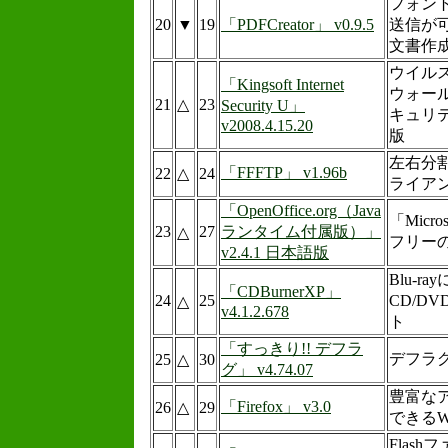
フォン
20
▼
19
「PDFCreator」 v0.9.5
送信が可
文書作
ウイル
「Kingsoft Internet
ウォー
21
△
23
Security U」
キュリ
v2008.4.15.20
版
左右分割
「FFFTP」 v1.96b
22
△
24
ライア
「OpenOffice.org（Java
「Micro
23
27
ランタイム付属版）」
△
フリー
v2.4.1 日本語版
Blu-
「CDBurnerXP」
24
25
CD/D
△
v4.1.2.678
ト
「すっきり!! デフラ
デフラ
25
△
30
グ」 v4.74.07
豊富な
「Firefox」 v3.0
26
△
29
できるW
Flas