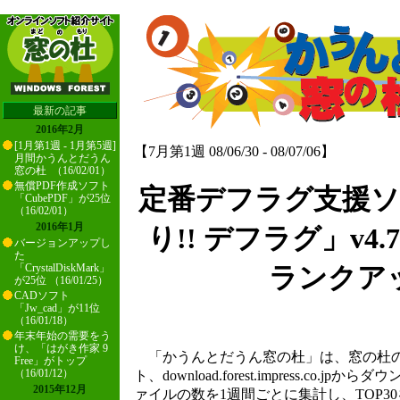
最新の記事
2016年2月
[1月第1週 - 1月第5週]
【7月第1週 08/06/30 - 08/07/06】
月間かうんとだうん
窓の杜 （16/02/01）
無償PDF作成ソフト
定番デフラグ支援
「CubePDF」が25位
（16/02/01）
2016年1月
り!! デフラグ」v4.7
バージョンアップし
た
「CrystalDiskMark」
ランクア
が25位 （16/01/25）
CADソフト
「Jw_cad」が11位
（16/01/18）
年末年始の需要をう
け、「はがき作家 9
「かうんとだうん窓の杜」は、窓の杜の
Free」がトップ
（16/01/12）
ト、download.forest.impress.co.
2015年12月
ァイルの数を1週間ごとに集計し、TOP3