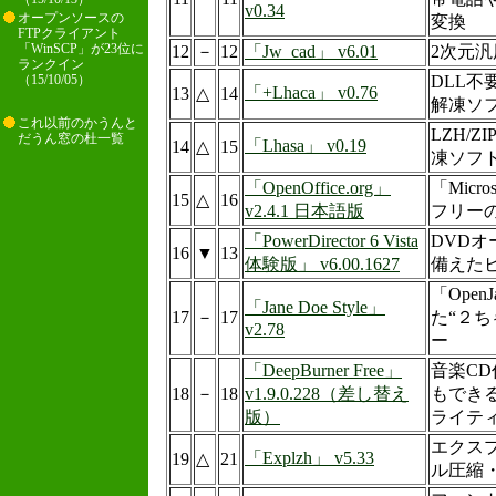
v0.34
オープンソースの
変換
FTPクライアント
「WinSCP」が23位に
12
－
12
「Jw_cad」 v6.01
2次元汎
ランクイン
DLL不
（15/10/05）
「+Lhaca」 v0.76
13
△
14
解凍ソ
これ以前のかうんと
LZH/
だうん窓の杜一覧
「Lhasa」 v0.19
14
△
15
凍ソフ
「OpenOffice.org」
「Micro
15
△
16
v2.4.1 日本語版
フリー
「PowerDirector 6 Vista
DVD
16
▼
13
体験版」 v6.00.1627
備えた
「Ope
「Jane Doe Style」
17
－
17
た“２ち
v2.78
ー
「DeepBurner Free」
音楽C
18
－
18
v1.9.0.228（差し替え
もできる
版）
ライテ
エクス
「Explzh」 v5.33
19
△
21
ル圧縮