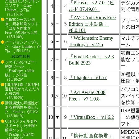
た統合PCメンテナン
「Picasa」 v2.7.0（ビ
デジカ
－
4
4
スソフト「Glary
ルド 37.49.0）
列で管
Utilities」が7位
（15/11/16）
「AVG Anti-Virus Free
年賀状シーズン到
フリー
－
5
5
Edition 日本語版」
来、宛名印刷ソフト
トの日
「はがき作家 9
v8.0.101
Free」が10位へ上昇
（15/11/09）
「Wolfenstein: Enemy
マルチプ
－
6
6
バージョンアップし
Territory」 v2.55
ーム
た「Glary Utilities」が
7位 （15/11/02）
独自エ
「Foxit Reader」 v2.3
2015年10月
7
－
7
能なフリ
ファイルのコピー・
Build 2923
ー
削除ツール
「FastCopy（64bit
20種
版）」が12位
－
「Lhaplus」 v1.57
8
8
（15/10/26）
圧縮・
[10月第1週 - 10月第4
パソコ
週]月間かうんとだう
「Ad-Aware 2008
ん窓の杜
9
10
スパイ
△
（15/10/26）
Free」 v7.1.0.8
を検知
情報漏洩の可能性が
ある脆弱性を修正し
USB
た「Firefox」が27位
（15/10/19）
10
▼
9
「VirtualBox」 v1.6.2
ーの仮
UTF-8ファイル名を
フト
サポートした圧縮・
解凍ソフト
MPEG
「PeaZip」が27位
「携帯動画変換君」
11
－
11
帯電話や
（15/10/13）