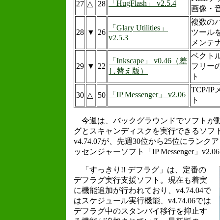
「HugFlash」 v2.5.4
27
△
28
画像・
複数の
「Glary Utilities」
28
▼
26
ツール
v2.5.3
メンテ
ベクト
「Inkscape」 v0.46（差
29
▼
22
フリー
し替え版）
ト
TCP/
「IP Messenger」 v2.06
30
△
50
ト
今週は、バックグラウンドでソフトが動
グとスキャンディスクを実行できるソフト
v4.74.07が、先週30位から25位にランク
ッセンジャーソフト「IP Messenger」v2
「すっきり!! デフラグ」は、定番の
デフラグ実行支援ソフト。現在も着実
に機能追加が行われており、v4.74.04で
はスケジュール実行機能、v4.74.06では
デフラグ中のスタンバイ移行を抑止す