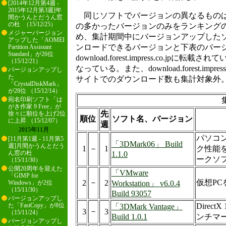
[2014年12月第4週 -
2015年12月第3週]年
同じソフトでバージョンの異なるものは
間かうんとだうん窓
の杜 （15/12/25）
の多かったバージョンのみをランキング
メジャーバージョン
め、集計期間中にバージョンアップした
アップした「AOMEI
ンロードできるバージョンと下表のバー
Partition Assistant
Standard」が26位
download.forest.impress.co.jp
（15/12/21）
なっている。また、download.forest.impr
バージョンアップし
た
サイトでのダウンロード数も集計対象外
「CrystalDiskMark」
が28位 （15/12/14）
集
宛名印刷ソフト「は
がき作家 9 Free」が
先
徐々に順位を上げ2位
順位
ソフト名、バージョン
に上昇 （15/12/07）
週
2015年11月
パソコ
[11月第1週 - 11月第5
「3DMark06」 Build
週]月間かうんとだう
1
－
1
ク性能
ん窓の杜
1.1.0
ークソ
（15/11/30）
公開20周年を迎えた
「VMware
「GIMP for
－
仮想P
2
2
Workstation」 v6.0.4
Windows」が2位
（15/11/30）
Build 93057
バージョンアップし
Direc
た「FastCopy」が8位
「3DMark Vantage」
－
3
3
（15/11/24）
Build 1.0.1
ンチマ
バージョンアップし