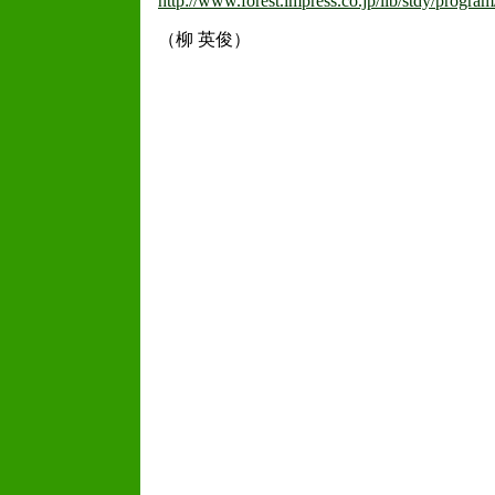
http://www.forest.impress.co.jp/lib/stdy/progra
（柳 英俊）