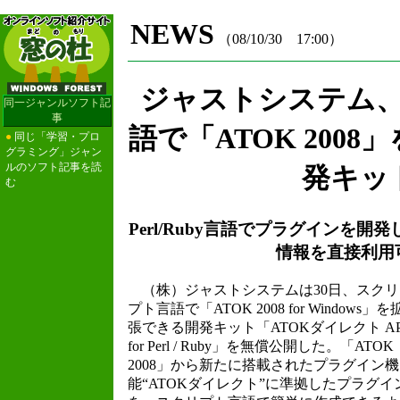
NEWS
（08/10/30 17:00）
ジャストシステム
同一ジャンルソフト記
事
語で「ATOK 200
●
同じ「学習・プロ
グラミング」ジャン
ルのソフト記事を読
発キッ
む
Perl/Ruby言語でプラグインを開
情報を直接利用
（株）ジャストシステムは30日、スクリ
プト言語で「ATOK 2008 for Windows」を
張できる開発キット「ATOKダイレクト AP
for Perl / Ruby」を無償公開した。「ATOK
2008」から新たに搭載されたプラグイン機
能“ATOKダイレクト”に準拠したプラグイ