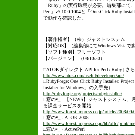
「Ruby」の実行環境が必要。編集部にて、Windo
Perl」v5.10.0.1004と「One-Click Ruby Installe
で動作を確認した。
【著作権者】（株）ジャストシステム
【対応OS】（編集部にてWindows Vista
【ソフト種別】フリーソフト
【バージョン】-（08/10/30）
□ATOKダイレクト API for Perl / Ruby |
http://www.atok.com/useful/developer/api/
□RubyForge: One-Click Ruby Installer: Proje
Installer for Windows」の入手先）
http://rubyforge.org/projects/rubyinstaller/
□窓の杜 - 【NEWS】ジャストシステム、月
る課金サービスを開始
http://www.forest.impress.co.jp/article/2008/09
□窓の杜 - ATOK 2008
http://www.forest.impress.co.jp/lib/offc/print/i
□窓の杜 - ActivePerl