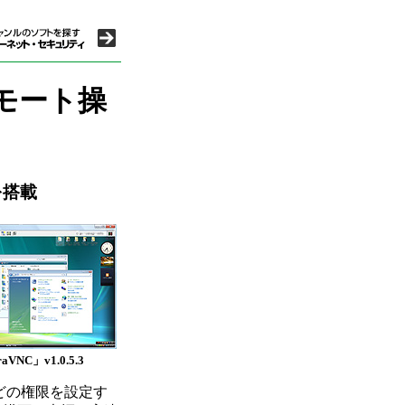
リモート操
を搭載
raVNC」v1.0.5.3
などの権限を設定す