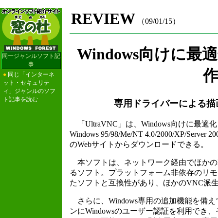
REVIEW
（09/01/15）
Windows向けに
同一ジャンルソフト記
事
作
●
同じ「インターネ
ット・セキュリテ
ィ」ジャンルのソフ
ト記事を読む
専用ドライバーによる描
「UltraVNC」は、Windows向けに
Windows 95/98/Me/NT 4.0/2000/XP
のWebサイトからダウンロードできる。
本ソフトは、ネットワーク経由でほかの
るソフト。プラットフォーム非依存のリモ
たソフトと互換性があり、ほかのVNC派
さらに、Windows専用の追加機能を備
ンにWindowsのユーザー認証を利用でき