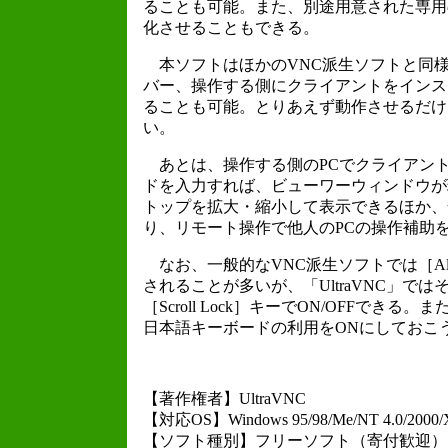
ることも可能。また、別途用意された専用のドラ
化させることもできる。
本ソフトはほかのVNC派生ソフトと同
バー、操作する側にクライアントをインスト
ることも可能。とりあえず動作させるだけ
い。
あとは、操作する側のPCでクライアント
ドを入力すれば、ビューワーウィンドウが
トップを拡大・縮小して表示できるほか、
り、リモート操作で他人のPCの操作補助
なお、一般的なVNC派生ソフトでは［Al
されることが多いが、「UltraVNC」
［Scroll Lock］キーでON/OFF
日本語キーボードの利用をONにしておこ
【著作権者】UltraVNC
【対応OS】Windows 95/98/Me/NT 4.0/2000/XP/
【ソフト種別】フリーソフト（寄付歓迎）