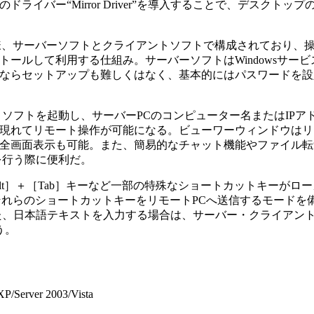
イバー“Mirror Driver”を導入することで、デスクトッ
様、サーバーソフトとクライアントソフトで構成されており、
ールして利用する仕組み。サーバーソフトはWindowsサー
ならセットアップも難しくはなく、基本的にはパスワードを設
ソフトを起動し、サーバーPCのコンピューター名またはIPア
現れてリモート操作が可能になる。ビューワーウィンドウはリ
全画面表示も可能。また、簡易的なチャット機能やファイル転
を行う際に便利だ。
t］＋［Tab］キーなど一部の特殊なショートカットキーがロー
ではそれらのショートカットキーをリモートPCへ送信するモードを
できる。また、日本語テキストを入力する場合は、サーバー・クライア
う。
Server 2003/Vista