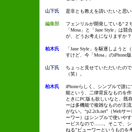
山下氏
是非とも教えを請いたいと思い
編集部
フェンリルが開発している“２
「Mosa」と「Jane Style
が、どうお考えになりますか？
柏木氏
「Jane Style」を駆逐しよ
すけど、今「Mosa」のiPhon
山下氏
ちょっと見せていただいたので
（笑）。
柏木氏
iPhoneらしく、シンプルで
能という、二律背反なものを作
ときにPC版も欲しいなと。既存
ーは多機能で複雑なものが主流
がない。“p2.2ch.net”（We
ーワー）はシンプルで使いやす
ービスなので……。そこで、シ
ねる”ビューワーというものを