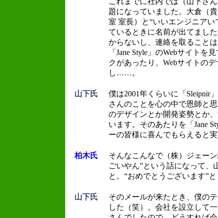
これまでに社内では（山下さん
題になっていました。大倉（貴
室 室長）と“いいエンジニアい
ているときに名前が出てました
からないし、連絡を取ることは
「Jane Style」のWebサイトを
クがあったり、Webサイトの
し……。
山下氏
僕は2001年くらいに「Sleip
さんのことを心の中で恩師と思
のデザインとか開発姿勢とか、
います。そのあたりを「Jane S
ーの皆様に喜んでもらえると実
柏木氏
そんなこんなで（株）ジェーン
ごいやん”という話になって、
と。“おめでとうございます”
山下氏
そのメールが来たとき、僕のテ
した（笑）。会社を設立して一
さんでしたので。どうすれば会