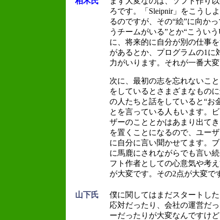
柏木氏
まず大変なのは、ソフト作り以
ろです。「Sleipnir」をこう
るのですが、その“絵”に向か
うチームがいる”とか“こういう
に、将来的に自分が別の仕事を
があるとか、プログラムの1に
力がいります。それが一番大変
次に、最初の志を忘れないこと
をしているとさまざまなものに
の人たちと話をしていると“お
とを言っている人もいます。ビ
ザーのこととかはあまり出てき
を置くことになるので、ユーザ
に自分に言い聞かせてます。ブ
に馬鹿にされながらでも言い続
フト作者としての心意気や考え
が大変です。その2点が大変で
山下氏
僕に関してはまだスタートした
応対だったり、会社の運営だっ
ーだったりが大変なんですけど