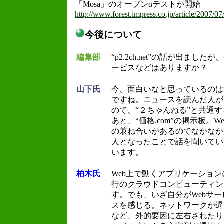
「Mosa」のオープンαテストが開始
http://www.forest.impress.co.jp/article/2007/0
今後について
編集部
“p2.2ch.net”の話が出まし
ービスなどはありますか？
山下氏
今、面白いなと思っているのは“Y
ですね。ニュースを読んだ人が
ので、“２ちゃんねる”と共通
あと、“価格.com”の掲示板。
の兼ね合いがあるのでなかなか
人となったことで話を聞いてい
います。
柏木氏
Web上で動くアプリケーショ
行のクラウドコンピューティン
す。でも、いざ自分がWebサ
スを感じる。ネットワークが遅
など、外的要因に左右されたり