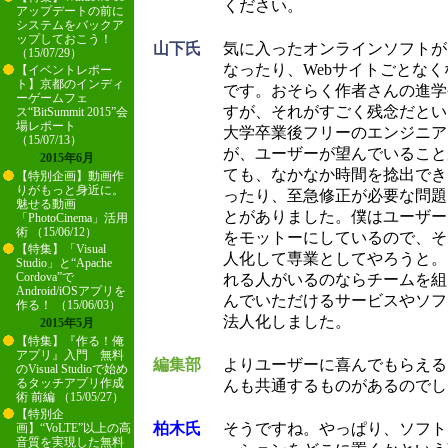
ください。
アップデートの前に
システムをバックア
ップしておこう！
山下氏
気に入ったオンラインソフトが
（15/07/29）
なったり、Webサイトごとな
【イベントレポー
ト】京都のインディ
です。おそらく作者さんの進学
ーゲームフェ
すが、それがすごく残念だとい
ス“BitSummit 2015”会
場レポート
大学卒業後フリーのエンジニア
（15/07/13）
が、ユーザーが望んでいること
2015年6月
ても、なかなか時間を捻出でき
【特別企画】動画作
りがもっと身近に。
ったり、至急修正が必要な問題
魅せる動画
とがありました。僕はユーザー
「PhotoCinema」活用
術 （15/06/12）
をモットーにしているので、そ
【特集】「Visual
人化して専業としてやろうと。
Studio」と“Apache
Cordova”で
れる人がいるのならチームを組
Android/iOSアプリを
んでいただけるサービスやソフ
作る！ （15/06/03）
法人化しました。
2015年5月
【特集】『作る！俺
アプリ』入門 無料
編集部
よりユーザーに喜んでもらえる
のVisual Studioで始め
るタッチアプリ作成
んも共通するものがあるのでし
術 前編 （15/05/27）
【特別企
柏木氏
そうですね。やっぱり、ソフト
画】“VoLTE”以上の高
音質を実現した無料