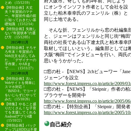
府大阪市。奇しくも約4年前、同じよう
とめ （15/12/19）
にオンラインソフト作者として会社を設
【特別企画】大丈
夫？年賀状のマナ
立した柏木泰幸氏のフェンリル（株）と
ー。年賀状作成の前
同じ土地である。
に知っておきたい基
礎知識 （15/12/14）
【特別企画】失敗し
そんな折、フェンリルから窓の杜編集部
ない“年賀状本”の選
と、ジェーンはフェンリルと同じ街“梅田
び方 （15/12/05）
両社の社長である山下遼太氏と柏木泰幸
2015年11月
【特別企画】そろそ
取材してほしいという。編集部としては
ろ年末！年賀状の
大阪“梅田”でインタビューを行い、両氏
Web注文を試してみ
た、「デザイナーの
思いをうかがった。
手作業」やARま
で…… （15/11/27）
□窓の杜 - 【NEWS】2chビューワー「Jan
2015年10月
ジェーン”を設立
【特別企画】古い
Webサイトを簡単に
http://www.forest.impress.co.jp/article/2009/03
スマホ対応！
□窓の杜 - 【NEWS】「Sleipnir」作
「BiND 8」でコード
ブラウザーを開発中
をいじらずにやって
みた （15/10/26）
http://www.forest.impress.co.jp/article/2005/06
【特集】やること盛
□窓の杜 - 【特別企画】「Sleipnir」
りだくさん！な子育
http://www.forest.impress.co.jp/article/2005/10
てを支援してくれる
Androidアプリ4選
（15/10/22）
自己紹介
【特別企画】バック
アップはHDDは不要