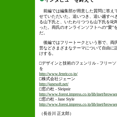
前編では編集部が用意した質問に答えて
せていただいた。追いつき、追い越すべ
る山下氏と、いたわりつつも山下氏を叱
った。両氏のオンラインソフトへの“愛”
だ。
後編ではフリートークという形で、両氏
営などさまざまなテーマについて自由に
けする。
□デザインと技術のフェンリル - フリー
を
http://www.fenrir.co.jp/
□株式会社ジェーン
http://janesoft.net/
□窓の杜 - Sleipnir
http://www.forest.impress.co.jp/lib/inet/browse
□窓の杜 - Jane Style
http://www.forest.impress.co.jp/lib/inet/browse
（長谷川 正太郎）