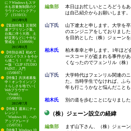
に？Windowsもスマ
編集部
本日はお忙しいところどうもあ
ホも容量無制限のク
ラウドへバックアッ
は自己紹介からお願いします。
プ （15/10/13）
2015年9月
山下氏
山下遼太と申します。大学を卒
【緊急特集】災害関
連アプリリンク集。
のエンジニアをしておりました
台風に伴う大雨、土
を目的とした（株）ジェーンを
砂災害などに十分な
警戒を （15/09/09）
2015年8月
柏木氏
柏木泰幸と申します。1年ほど
【特別企画】初めて
ースコードが盗まれる事件があ
のCGイラストを今か
ら描こう！ デビュ
くなったのでフェンリル（株）
ー版「CLIP STUDIO
PAINT」入門
（15/08/07）
山下氏
大学時代はフェンリル関連のニ
【特集】共演者募集
た。当時学生でなければ、ふら
中！オンラインソフ
トらしさを地でいく
年も行こうかなと悩んだことも
Webブラウザー
「Vivaldi」
（15/08/03）
柏木氏
別の道を歩むことになりました
2015年7月
【特集】週末にチャ
（株）ジェーン設立の経緯
レンジ！
「Windows 10」への
アップグレード
（15/07/31）
編集部
まず山下さん、（株）ジェーン
【特集】Windows 10