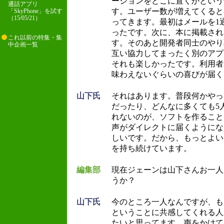
ーションをどこに置くかという
通話アプリ
す。ユーザー数が増えてくると
「SkyPhone」を試す
（15/05/21）
ってきます。最初はメールを1
ったです。次に、本に掲載され
これ以前の特集・集
す。そのあと開発者同士のやり
中企画一覧
互い協力してまったく別のアプ
それも楽しかったです。利用者
味わえないぐらいの喜びが届く
山下氏
それはあります。普段何かやっ
だったり、どんなに多くても5
れないのが、ソフトを作ること
声がダイレクトに届くようにな
しいです。だから、もっとよい
を持ち続けています。
編集部
現在ジェーンは山下さんお一人
うか？
山下氏
今のところ一人なんですが、も
ということに共感してくれる人
たいと思ってます。声をかけて