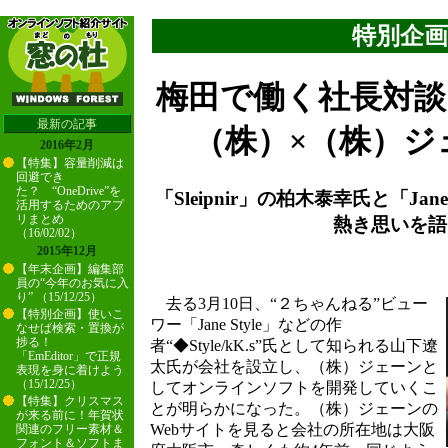
特別企画
梅田で働く社長対
最新の記事
（株）×（株）ジ
2016年2月
【特集】容量削減は
回避でき
た？ “OneDrive”を
「Sleipnir」の柏木泰幸氏と「Jan
活用するためのアプ
リまとめ
熱き思いを語
（16/02/02）
2015年12月
【年末企画】編集部
員の“今年のお気に入
り” （15/12/25）
去る3月10日、“２ちゃんねる”ビュー
【特別企画】使いこ
ワー「Jane Style」などの作
なせば検索・置換が
捗る！
者“◆Style/kK.s”氏として知られる山下遼
「EmEditor」で正規
太氏が会社を設立し、（株）ジェーンと
表現を身に着けよう
（15/12/25）
してオンラインソフトを開発していくこ
【特集】クリスマス
とが明らかになった。（株）ジェーンの
が来る前に！年賀状
Webサイトを見ると会社の所在地は大阪
関連のフリー素材＆
フォント＆ソフトま