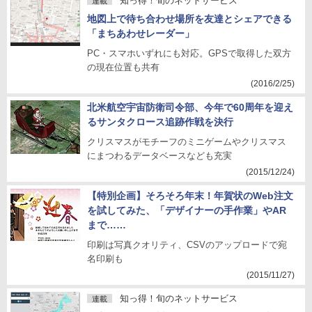
知っ得！旬のネットサービス
連載
地図上で待ち合わせ場所を友達とシェアできる
「まちあわせレーダー」
PC・スマホいずれにも対応。GPSで取得した双方
の現在位置も共有
(2016/2/25)
北米航空宇宙防衛司令部、今年で60周年を迎え
るサンタクロース追跡作戦を決行
クリスマスがモチーフのミニゲームやクリスマス
にまつわるデータベースなども充実
(2015/12/24)
【特別企画】そろそろ年末！年賀状のWeb注文
を試してみた、「デザイナーの手作業」やAR
まで……
印刷は写真クオリティ、CSVのアップロードで宛
名印刷も
(2015/11/27)
知っ得！旬のネットサービス
連載