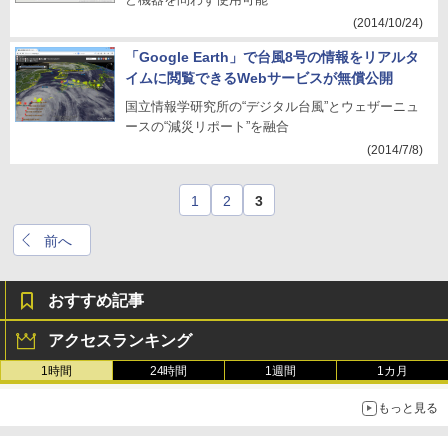
(2014/10/24)
「Google Earth」で台風8号の情報をリアルタ
イムに閲覧できるWebサービスが無償公開
国立情報学研究所の“デジタル台風”とウェザーニュ
ースの“減災リポート”を融合
(2014/7/8)
1
2
3
前へ
おすすめ記事
アクセスランキング
1時間
24時間
1週間
1カ月
もっと見る