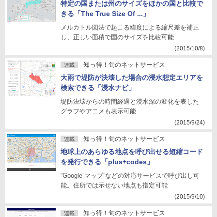
特定の国または州のサイズをほかの国と比較で
きる「The True Size Of ...」
メルカトル図法で起こる緯度による縮尺差を補正
し、正しい面積で国のサイズを比較可能
(2015/10/8)
知っ得！旬のネットサービス
連載
大雨で堤防が決壊した場合の浸水想定エリアを
検索できる「浸水ナビ」
堤防決壊からの時間経過と浸水深の変化を表した
グラフやアニメも表示可能
(2015/9/24)
知っ得！旬のネットサービス
連載
地球上のあらゆる地点を呼び出せる短縮コード
を発行できる「plus+codes」
“Google マップ”などの対応サービスで呼び出し可
能。住所では示せない地点も指定可能
(2015/9/10)
知っ得！旬のネットサービス
連載