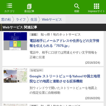
カテゴリ
過去記事
検索
Impressサイト
窓の杜
ライフ
生活
Webサービス
Webサービス 関連記事
知っ得！旬のネットサービス
連載
電話相手にメールアドレスや住所などの文字情
報を伝えられる「7575.jp」
電話中、相手に口頭では間違えやすい文字情報を
正確に伝達
(2016/3/24)
レビュー
Google ストリートビューをYahoo!や国土地理
院などの地図と連動させる拡張機能
別ウィンドウで開いたストリートビューを地図上
の指定位置に自動移動
(2016/2/26)