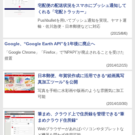
宅配便の配送状況をスマホにプッシュ通知して
くれる「宅配トラッカー」
Pushbulletを用いてプッシュ通知を実現。ヤマト運
輸・佐川急便・日本郵便などに対応
(2015/8/6)
Google、“Google Earth API”を1年後に廃止へ
「Google Chrome」「Firefox」で“NPAPI”が廃止されることを受けた
措置
(2014/12/15)
日本郵便、年賀状作成に活用できる“絵画風写
真加工ツール”を公開
写真を手軽に水彩画や版画のような雰囲気に加工
可能
(2014/10/30)
筆まめ、クラウド上で住所録を管理できる“筆
まめクラウド住所録”
Webブラウザーがあればパソコンやタブレットな
ど機器を問わず使用可能